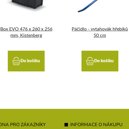
Box EVO 476 x 260 x 256
Páčidlo - vytahovák hřebíků
mm, Kistenberg
50 cm
Do košíku
Do košíku
NA PRO ZÁKAZNÍKY
INFORMACE O NÁKUPU