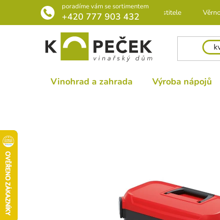
Přejít
poradíme vám se sortimentem
Rádce pro pěstitele
Věrno
na
+420 777 903 432
obsah
Vinohrad a zahrada
Výroba nápojů