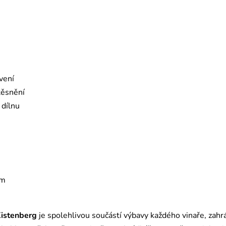
vení
těsnění
 dílnu
ám
istenberg
je spolehlivou součástí výbavy každého vinaře, zahr