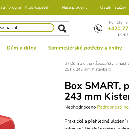
stní program Klub Kopeček
Naše prodejny
Ostatní služby
Pomůžeme s
+420 77
po-pá 
Dům a dílna
Sommeliérské potřeby a knihy
Domů
/
Dům a dílna
/
Železářství a nástr
251 x 243 mm Kistenberg
Box SMART, p
243 mm Kiste
Průměrné
Neohodnoceno
Podrobnosti ho
hodnocení
Praktické a přehledné uložení r
produktu