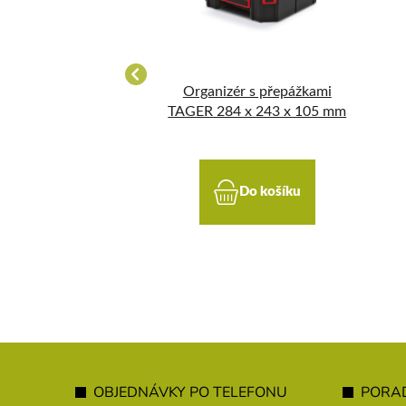
ochý 30 x 400 mm
Organizér s přepážkami
TAGER 284 x 243 x 105 mm
Do košíku
Do košíku
Z
á
OBJEDNÁVKY PO TELEFONU
PORAD