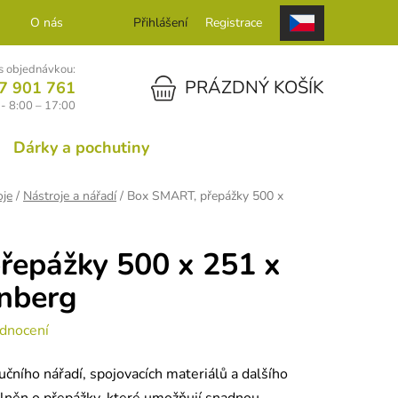
O nás
Kontakt
Přihlášení
Registrace
 objednávkou:
NÁKUPNÍ KOŠÍK
PRÁZDNÝ KOŠÍK
7 901 761
- 8:00 – 17:00
Dárky a pochutiny
oje
/
Nástroje a nářadí
/
Box SMART, přepážky 500 x
řepážky 500 x 251 x
nberg
dnocení
učního nářadí, spojovacích materiálů a dalšího