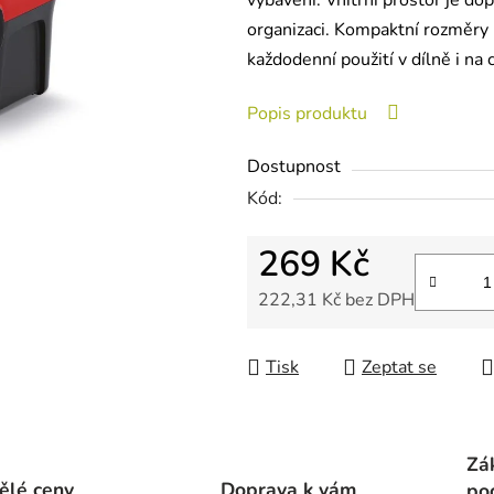
vybavení. Vnitřní prostor je d
je
organizaci. Kompaktní rozměry
0,0
každodenní použití v dílně i na 
z
5
Popis produktu
hvězdiček.
Dostupnost
Kód:
269 Kč
222,31 Kč bez DPH
Měrná cena:
Tisk
Zeptat se
Zá
ělé ceny
Doprava k vám
po