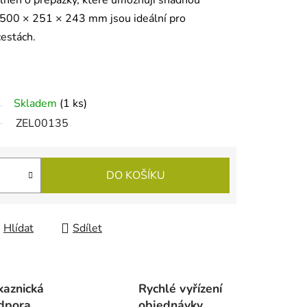
oplněn o přepážky, které umožňují snadnou
 500 × 251 × 243 mm jsou ideální pro
cestách.
Skladem
(
1 ks
)
ZEL00135
DO KOŠÍKU
Hlídat
Sdílet
kaznická
Rychlé vyřízení
dpora
objednávky