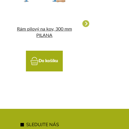
Rám pilový na kov, 300 mm
Kleště pákovky 
PILANA
FESTA
Do košíku
Do koší
SLEDUJTE NÁS