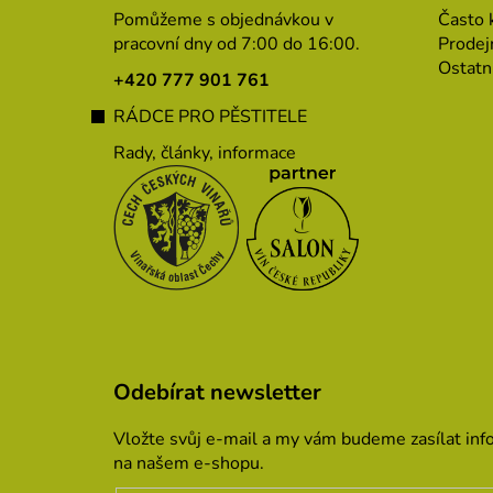
p
Pomůžeme s objednávkou v
Často 
a
pracovní dny od 7:00 do 16:00.
Prodej
Ostatn
t
+420 777 901 761
í
RÁDCE PRO PĚSTITELE
Rady, články, informace
Odebírat newsletter
Vložte svůj e-mail a my vám budeme zasílat in
na našem e-shopu.