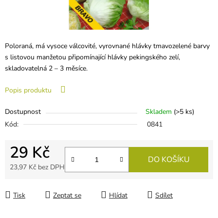
Poloraná, má vysoce válcovité, vyrovnané hlávky tmavozelené barvy
s listovou manžetou připomínající hlávky pekingského zelí,
skladovatelná 2 – 3 měsíce.
Popis produktu
Dostupnost
Skladem
(
>5 ks
)
Kód:
0841
29 Kč
DO KOŠÍKU
23,97 Kč bez DPH
Měrná cena:
Tisk
Zeptat se
Hlídat
Sdílet