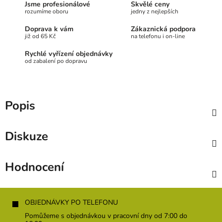
Jsme profesionálové
Skvělé ceny
rozumíme oboru
jedny z nejlepších
Doprava k vám
Zákaznická podpora
již od 65 Kč
na telefonu i on-line
Rychlé vyřízení objednávky
od zabalení po dopravu
Popis
Diskuze
Hodnocení
Z
á
OBJEDNÁVKY PO TELEFONU
p
Pomůžeme s objednávkou v pracovní dny od 7:00 do