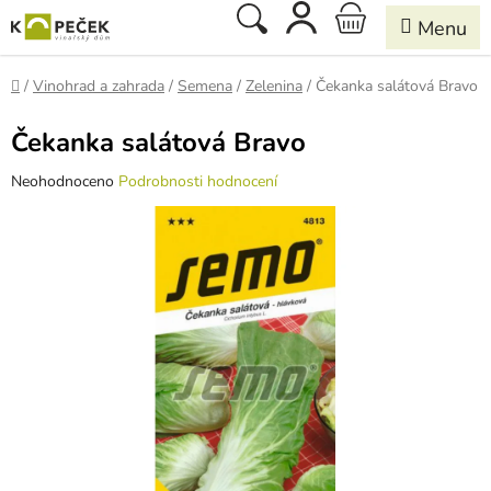
Přejít
Hledat
NÁKUPNÍ
na
obsah
KOŠÍK
Domů
/
Vinohrad a zahrada
/
Semena
/
Zelenina
/
Čekanka salátová Bravo
Čekanka salátová Bravo
Průměrné
Neohodnoceno
Podrobnosti hodnocení
hodnocení
produktu
je
0,0
z
5
hvězdiček.