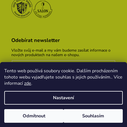
Odebírat newsletter
Vložte svůj e-mail a my vám budeme zasílat informace o
nových produktech na našem e-shopu.
E-mail
Tento web používá soubory cookie. Dalším procházením
Vložením e-mailu souhlasíte s
podmínkami ochrany
tohoto webu vyjadřujete souhlas s jejich používáním.. Více
osobních údajů
informací
zde
.
PŘIHLÁSIT SE
Nastavení
Vytvořil Shoptet
&
PekneWeby
Odmítnout
Souhlasím
Copyright 2026
Vinařský dům KOPEČEK
. Všechna
práva vyhrazena.