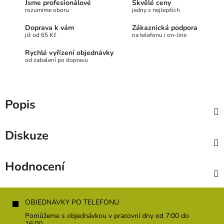
Jsme profesionálové
Skvělé ceny
rozumíme oboru
jedny z nejlepších
Doprava k vám
Zákaznická podpora
již od 65 Kč
na telefonu i on-line
Rychlé vyřízení objednávky
od zabalení po dopravu
Popis
Diskuze
Hodnocení
Z
á
OBJEDNÁVKY PO TELEFONU
p
Pomůžeme s objednávkou v pracovní dny od 7:00 do
16:00.