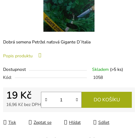
Dobrá semena Petržel naťová Gigante D´Italia
Popis produktu
Dostupnost
Skladem
(
>5 ks
)
Kód:
1058
19 Kč
DO KOŠÍKU
16,96 Kč bez DPH
Měrná cena:
Tisk
Zeptat se
Hlídat
Sdílet