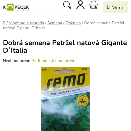
Přejít
Hledat
NÁKUPNÍ
na
obsah
KOŠÍK
Domů
/
Vinohrad a zahrada
/
Semena
/
Zelenina
/
Dobrá semena Petržel
naťová Gigante D´Italia
Dobrá semena Petržel naťová Gigante
D´Italia
Průměrné
Neohodnoceno
Podrobnosti hodnocení
hodnocení
produktu
je
0,0
z
5
hvězdiček.