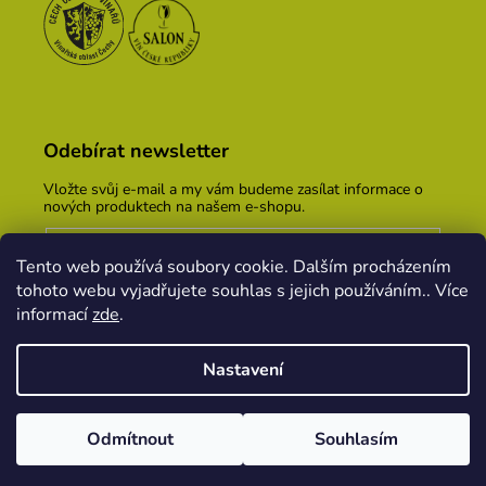
Odebírat newsletter
Vložte svůj e-mail a my vám budeme zasílat informace o
nových produktech na našem e-shopu.
E-mail
Tento web používá soubory cookie. Dalším procházením
Vložením e-mailu souhlasíte s
podmínkami ochrany
tohoto webu vyjadřujete souhlas s jejich používáním.. Více
osobních údajů
informací
zde
.
PŘIHLÁSIT SE
Nastavení
Vytvořil Shoptet
&
PekneWeby
Odmítnout
Souhlasím
Copyright 2026
Vinařský dům KOPEČEK
. Všechna
práva vyhrazena.