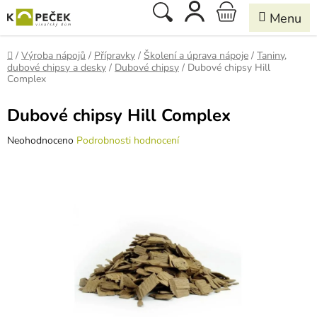
Přejít
Hledat
NÁKUPNÍ
na
obsah
KOŠÍK
Domů
/
Výroba nápojů
/
Přípravky
/
Školení a úprava nápoje
/
Taniny,
dubové chipsy a desky
/
Dubové chipsy
/
Dubové chipsy Hill
Complex
Dubové chipsy Hill Complex
Průměrné
Neohodnoceno
Podrobnosti hodnocení
hodnocení
produktu
je
0,0
z
5
hvězdiček.