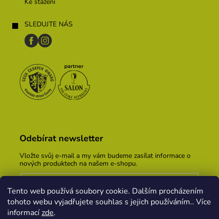
Ke stažení
SLEDUJTE NÁS
Odebírat newsletter
Vložte svůj e-mail a my vám budeme zasílat informace o
nových produktech na našem e-shopu.
E-mail
Tento web používá soubory cookie. Dalším procházením
Vložením e-mailu souhlasíte s
podmínkami ochrany
tohoto webu vyjadřujete souhlas s jejich používáním.. Více
osobních údajů
informací
zde
.