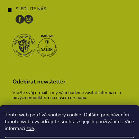
SLEDUJTE NÁS
Odebírat newsletter
Vložte svůj e-mail a my vám budeme zasílat informace o
nových produktech na našem e-shopu.
E-mail
Tento web používá soubory cookie. Dalším procházením
Vložením e-mailu souhlasíte s
podmínkami ochrany
tohoto webu vyjadřujete souhlas s jejich používáním.. Více
osobních údajů
informací
zde
.
PŘIHLÁSIT SE