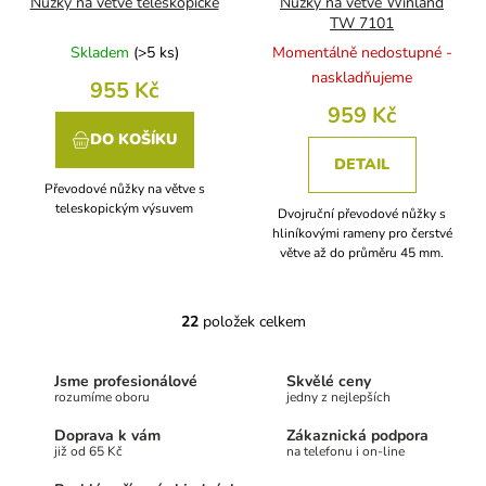
Nůžky na větve teleskopické
Nůžky na větve Winland
TW 7101
Skladem
(
>5 ks
)
Momentálně nedostupné -
naskladňujeme
955 Kč
959 Kč
DO KOŠÍKU
DETAIL
Převodové nůžky na větve s
teleskopickým výsuvem
Dvojruční převodové nůžky s
hliníkovými rameny pro čerstvé
větve až do průměru 45 mm.
22
položek celkem
O
v
l
Jsme profesionálové
Skvělé ceny
á
rozumíme oboru
jedny z nejlepších
d
a
Doprava k vám
Zákaznická podpora
c
již od 65 Kč
na telefonu i on-line
í