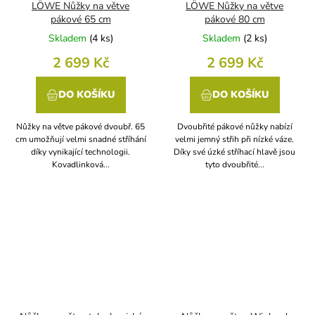
LÖWE Nůžky na větve
LÖWE Nůžky na větve
pákové 65 cm
pákové 80 cm
Skladem
(
4 ks
)
Skladem
(
2 ks
)
2 699 Kč
2 699 Kč
DO KOŠÍKU
DO KOŠÍKU
Nůžky na větve pákové dvoubř. 65
Dvoubřité pákové nůžky nabízí
cm umožňují velmi snadné stříhání
velmi jemný střih při nízké váze.
díky vynikající technologii.
Díky své úzké stříhací hlavě jsou
Kovadlinková...
tyto dvoubřité...