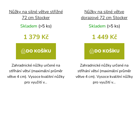
Nůžky na silné větve střižné
Nůžky na silné větve
72 cm Stocker
dorazové 72 cm Stocker
Skladem
(
>5 ks
)
Skladem
(
>5 ks
)
1 379 Kč
1 449 Kč
DO KOŠÍKU
DO KOŠÍKU
Zahradnické nůžky určené na
Zahradnické nůžky určené na
stříhání větví (maximální průměr
stříhání větví (maximální průměr
větve 4 cm). Vysoce kvalitní nůžky
větve 4 cm). Vysoce kvalitní nůžky
pro využití v...
pro využití v...