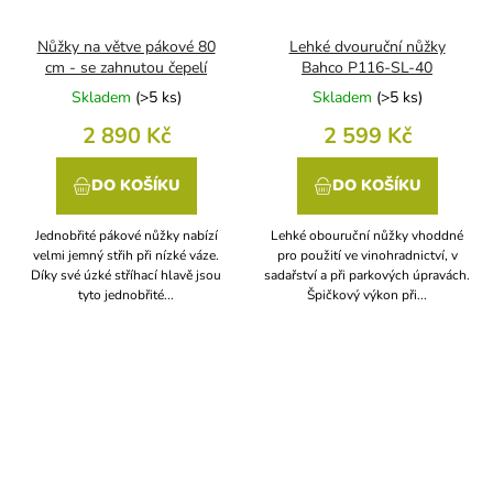
Nůžky na větve pákové 80
Lehké dvouruční nůžky
cm - se zahnutou čepelí
Bahco P116-SL-40
Skladem
(
>5 ks
)
Skladem
(
>5 ks
)
2 890 Kč
2 599 Kč
DO KOŠÍKU
DO KOŠÍKU
Jednobřité pákové nůžky nabízí
Lehké obouruční nůžky vhoddné
velmi jemný střih při nízké váze.
pro použití ve vinohradnictví, v
Díky své úzké stříhací hlavě jsou
sadařství a při parkových úpravách.
tyto jednobřité...
Špičkový výkon při...