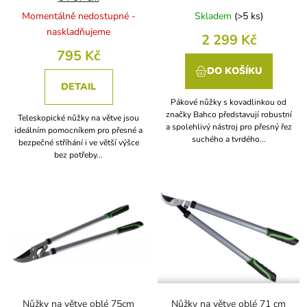
k
Momentálně nedostupné -
Skladem
(
>5 ks
)
t
naskladňujeme
2 299 Kč
ů
795 Kč
DO KOŠÍKU
DETAIL
Pákové nůžky s kovadlinkou od
značky Bahco představují robustní
Teleskopické nůžky na větve jsou
a spolehlivý nástroj pro přesný řez
ideálním pomocníkem pro přesné a
suchého a tvrdého...
bezpečné stříhání i ve větší výšce
bez potřeby...
Nůžky na větve oblé 75cm
Nůžky na větve oblé 71 cm