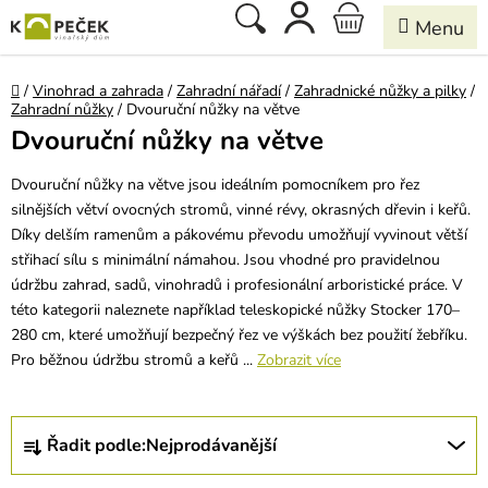
Přejít
Hledat
NÁKUPNÍ
na
obsah
KOŠÍK
Domů
/
Vinohrad a zahrada
/
Zahradní nářadí
/
Zahradnické nůžky a pilky
/
Zahradní nůžky
/
Dvouruční nůžky na větve
Dvouruční nůžky na větve
Dvouruční nůžky na větve jsou ideálním pomocníkem pro řez
silnějších větví ovocných stromů, vinné révy, okrasných dřevin i keřů.
Díky delším ramenům a pákovému převodu umožňují vyvinout větší
střihací sílu s minimální námahou. Jsou vhodné pro pravidelnou
údržbu zahrad, sadů, vinohradů i profesionální arboristické práce. V
této kategorii naleznete například teleskopické nůžky Stocker 170–
280 cm, které umožňují bezpečný řez ve výškách bez použití žebříku.
Pro běžnou údržbu stromů a keřů ...
Zobrazit více
Ř
Řadit podle:
Nejprodávanější
a
z