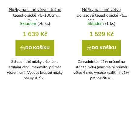
Nůžky na silné větve střižné
Nůžky na silné větve
teleskopické 75-100cm
dorazové teleskopické 75-
Stocker
100cm Stocker
Skladem
(
>5 ks
)
Skladem
(
1 ks
)
1 639 Kč
1 599 Kč
DO KOŠÍKU
DO KOŠÍKU
Zahradnické nůžky určené na
Zahradnické nůžky určené na
stříhání větví (maximální průměr
stříhání větví (maximální průměr
větve 4 cm). Vysoce kvalitní nůžky
větve 4 cm). Vysoce kvalitní nůžky
pro využití v...
pro využití v...