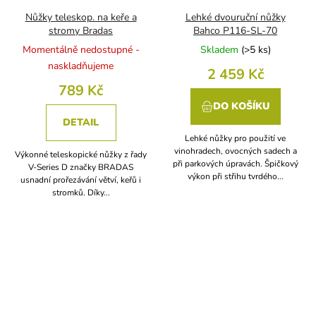
Nůžky teleskop. na keře a
Lehké dvouruční nůžky
stromy Bradas
Bahco P116-SL-70
Momentálně nedostupné -
Skladem
(
>5 ks
)
naskladňujeme
2 459 Kč
789 Kč
DO KOŠÍKU
DETAIL
Lehké nůžky pro použití ve
vinohradech, ovocných sadech a
Výkonné teleskopické nůžky z řady
při parkových úpravách. Špičkový
V-Series D značky BRADAS
výkon při střihu tvrdého...
usnadní prořezávání větví, keřů i
stromků. Díky...