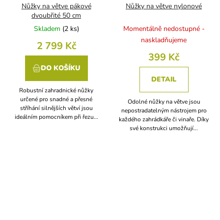
Nůžky na větve pákové
Nůžky na větve nylonové
dvoubřité 50 cm
Skladem
(
2 ks
)
Momentálně nedostupné -
naskladňujeme
2 799 Kč
399 Kč
DO KOŠÍKU
DETAIL
Robustní zahradnické nůžky
určené pro snadné a přesné
Odolné nůžky na větve jsou
stříhání silnějších větví jsou
nepostradatelným nástrojem pro
ideálním pomocníkem při řezu...
každého zahrádkáře či vinaře. Díky
své konstrukci umožňují...