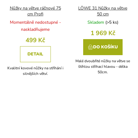
Nůžky na větve ráčnové 75
LÖWE 31 Nůžky na větve
cm Profi
50 cm
Momentálně nedostupné -
Skladem
(
>5 ks
)
naskladňujeme
1 969 Kč
499 Kč
DO KOŠÍKU
DETAIL
Malé dvoubřité nůžky na větve se
štíhlou střihací hlavou - délka
Kvalitní kovové nůžky na stříhání i
50cm.
silnějších větví.