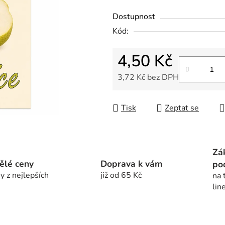
z
Dostupnost
5
Kód:
hvězdiček.
4,50 Kč
3,72 Kč bez DPH
Měrná cena:
Tisk
Zeptat se
Zá
ělé ceny
Doprava k vám
po
y z nejlepších
již od 65 Kč
na 
lin