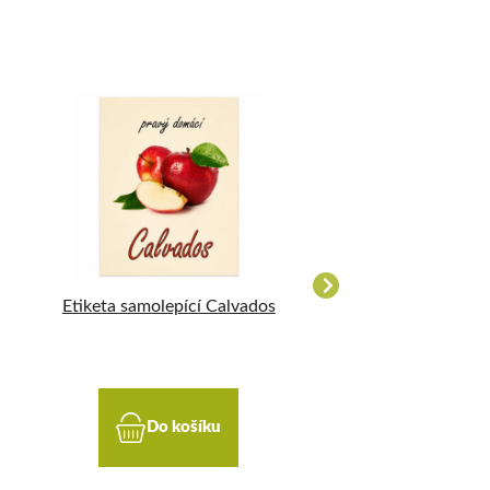
Etiketa samolepící Calvados
Etiketa samole
Mandlovic
Do košíku
Do koší