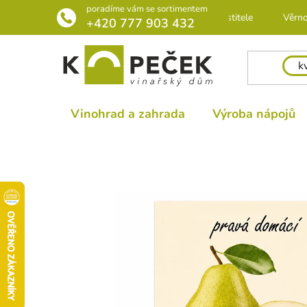
Přejít
poradíme vám se sortimentem
Rádce pro pěstitele
Věrno
na
+420 777 903 432
obsah
Vinohrad a zahrada
Výroba nápojů