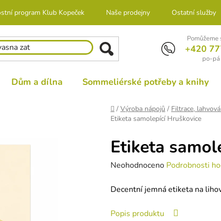
stní program Klub Kopeček
Naše prodejny
Ostatní služby
Pomůžeme s
+420 77
po-pá 
Dům a dílna
Sommeliérské potřeby a knihy
Domů
/
Výroba nápojů
/
Filtrace, lahvová
Etiketa samolepící Hruškovice
Etiketa samol
Průměrné
Neohodnoceno
Podrobnosti ho
hodnocení
Decentní jemná etiketa na lihov
produktu
je
Popis produktu
0,0