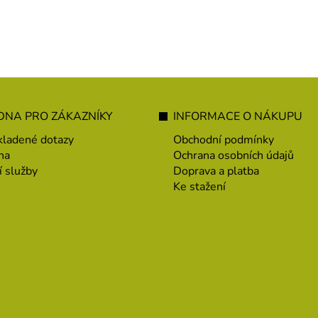
NA PRO ZÁKAZNÍKY
INFORMACE O NÁKUPU
kladené dotazy
Obchodní podmínky
na
Ochrana osobních údajů
í služby
Doprava a platba
Ke stažení