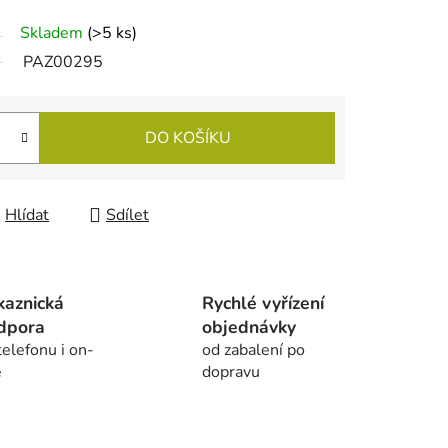
Skladem
(
>5 ks
)
PAZ00295
DO KOŠÍKU
Hlídat
Sdílet
kaznická
Rychlé vyřízení
dpora
objednávky
telefonu i on-
od zabalení po
e
dopravu