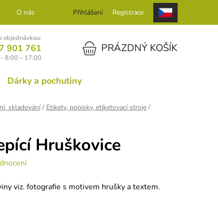
O nás
Kontakt
Přihlášení
Registrace
 objednávkou:
NÁKUPNÍ KOŠÍK
PRÁZDNÝ KOŠÍK
7 901 761
- 8:00 – 17:00
Dárky a pochutiny
ní, skladování
/
Etikety, popisky, etiketovací stroje
/
epící Hruškovice
dnocení
iny viz. fotografie s motivem hrušky a textem.