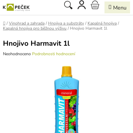
Přejít
Hledat
NÁKUPNÍ
na
obsah
KOŠÍK
Domů
/
Vinohrad a zahrada
/
Hnojiva a substráty
/
Kapalná hnojiva
/
Kapalná hnojiva pro běžnou výživu
/
Hnojivo Harmavit 1l
Hnojivo Harmavit 1l
Průměrné
Neohodnoceno
Podrobnosti hodnocení
hodnocení
produktu
je
0,0
z
5
hvězdiček.