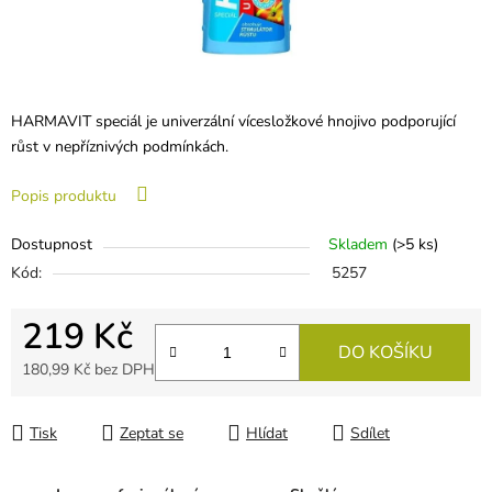
HARMAVIT speciál je univerzální vícesložkové hnojivo podporující
růst v nepříznivých podmínkách.
Popis produktu
Dostupnost
Skladem
(
>5 ks
)
Kód:
5257
219 Kč
DO KOŠÍKU
180,99 Kč bez DPH
Měrná cena:
Tisk
Zeptat se
Hlídat
Sdílet