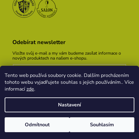
Odebírat newsletter
Vložte svůj e-mail a my vám budeme zasílat informace o
nových produktech na našem e-shopu.
E-mail
Tento web používá soubory cookie. Dalším procházením
Vložením e-mailu souhlasíte s
podmínkami ochrany
tohoto webu vyjadřujete souhlas s jejich používáním.. Více
osobních údajů
informací
zde
.
PŘIHLÁSIT SE
Nastavení
Vytvořil Shoptet
&
PekneWeby
Odmítnout
Souhlasím
Copyright 2026
Vinařský dům KOPEČEK
. Všechna
práva vyhrazena.