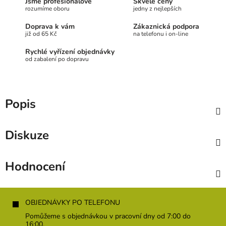
Jsme profesionálové
Skvělé ceny
rozumíme oboru
jedny z nejlepších
Doprava k vám
Zákaznická podpora
již od 65 Kč
na telefonu i on-line
Rychlé vyřízení objednávky
od zabalení po dopravu
Popis
Diskuze
Hodnocení
Z
á
OBJEDNÁVKY PO TELEFONU
p
Pomůžeme s objednávkou v pracovní dny od 7:00 do
a
16:00.