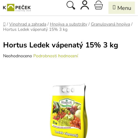
Přejít
Hledat
NÁKUPNÍ
na
obsah
KOŠÍK
Domů
/
Vinohrad a zahrada
/
Hnojiva a substráty
/
Granulovaná hnojiva
/
Hortus Ledek vápenatý 15% 3 kg
Hortus Ledek vápenatý 15% 3 kg
Průměrné
Neohodnoceno
Podrobnosti hodnocení
hodnocení
produktu
je
0,0
z
5
hvězdiček.