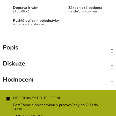
Doprava k vám
Zákaznická podpora
již od 65 Kč
na telefonu i on-line
Rychlé vyřízení objednávky
od zabalení po dopravu
Popis
Diskuze
Hodnocení
Z
á
OBJEDNÁVKY PO TELEFONU
p
Pomůžeme s objednávkou v pracovní dny od 7:00 do
a
16:00.
t