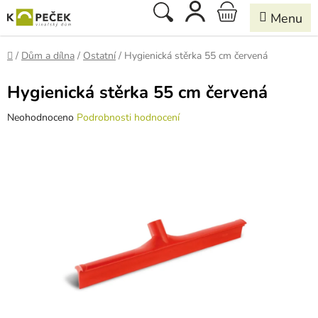
Přejít
Hledat
NÁKUPNÍ
na
obsah
KOŠÍK
Domů
/
Dům a dílna
/
Ostatní
/
Hygienická stěrka 55 cm červená
Hygienická stěrka 55 cm červená
Průměrné
Neohodnoceno
Podrobnosti hodnocení
hodnocení
produktu
je
0,0
z
5
hvězdiček.