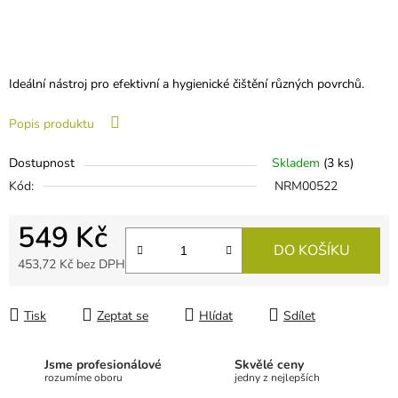
Ideální nástroj pro efektivní a hygienické čištění různých povrchů.
Popis produktu
Dostupnost
Skladem
(
3 ks
)
Kód:
NRM00522
549 Kč
DO KOŠÍKU
453,72 Kč bez DPH
Měrná cena:
Tisk
Zeptat se
Hlídat
Sdílet
Jsme profesionálové
Skvělé ceny
rozumíme oboru
jedny z nejlepších