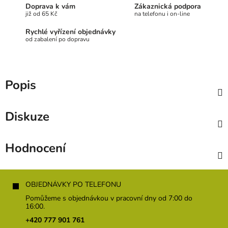
Doprava k vám
Zákaznická podpora
již od 65 Kč
na telefonu i on-line
Rychlé vyřízení objednávky
od zabalení po dopravu
Popis
Diskuze
Hodnocení
Z
á
OBJEDNÁVKY PO TELEFONU
p
Pomůžeme s objednávkou v pracovní dny od 7:00 do
a
16:00.
t
+420 777 901 761