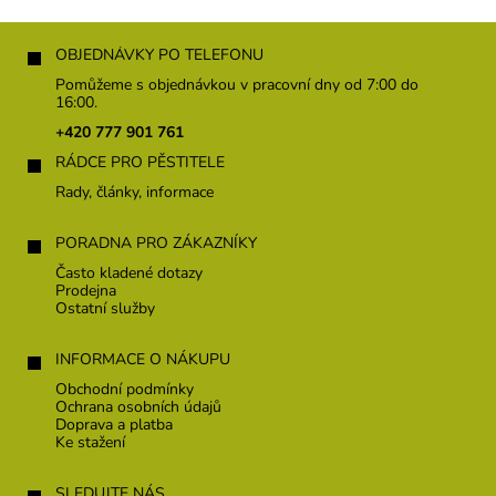
Z
á
OBJEDNÁVKY PO TELEFONU
p
Pomůžeme s objednávkou v pracovní dny od 7:00 do
a
16:00.
t
+420 777 901 761
í
RÁDCE PRO PĚSTITELE
Rady, články, informace
PORADNA PRO ZÁKAZNÍKY
Často kladené dotazy
Prodejna
Ostatní služby
INFORMACE O NÁKUPU
Obchodní podmínky
Ochrana osobních údajů
Doprava a platba
Ke stažení
SLEDUJTE NÁS