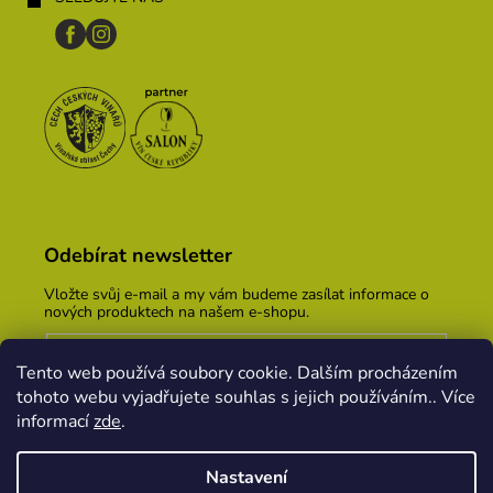
Odebírat newsletter
Vložte svůj e-mail a my vám budeme zasílat informace o
nových produktech na našem e-shopu.
E-mail
Tento web používá soubory cookie. Dalším procházením
Vložením e-mailu souhlasíte s
podmínkami ochrany
tohoto webu vyjadřujete souhlas s jejich používáním.. Více
osobních údajů
informací
zde
.
PŘIHLÁSIT SE
Nastavení