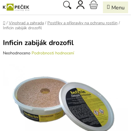
Přejít
Hledat
NÁKUPNÍ
na
obsah
KOŠÍK
Domů
/
Vinohrad a zahrada
/
Postřiky a přípravky na ochranu rostlin
/
Inficin zabiják drozofil
Inficin zabiják drozofil
Průměrné
Neohodnoceno
Podrobnosti hodnocení
hodnocení
produktu
je
0,0
z
5
hvězdiček.