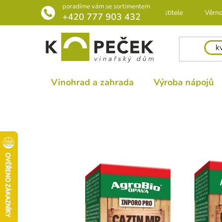
Přejít
poradíme vám se sortimentem
Rádce pro pěstitele
Věrno
na
+420 777 903 432
obsah
Vinohrad a zahrada
Výroba nápojů