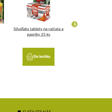
SilvaTabs tablety na rajčata a
Modrá Skalice 
papriky 25 ks
Do košíku
Do koší
SLEDUJTE NÁS