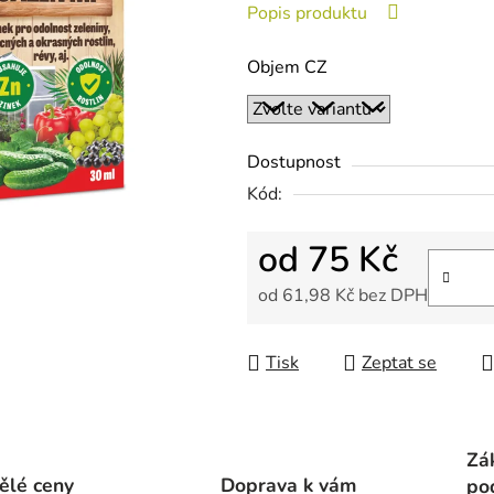
Popis produktu
z
5
Objem CZ
hvězdiček.
Dostupnost
Kód:
od
75 Kč
od
61,98 Kč
bez DPH
Měrná cena:
Tisk
Zeptat se
Zá
ělé ceny
Doprava k vám
po