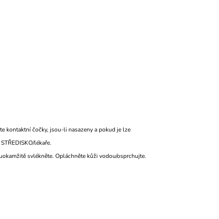
ontaktní čočky, jsou-li nasazeny a pokud je lze
Í STŘEDISKO/lékaře.
kamžitě svlékněte. Opláchněte kůži vodou/osprchujte.