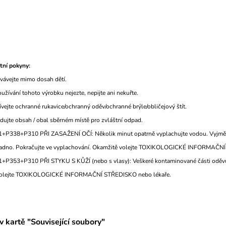
ní pokyny:
ávejte mimo dosah dětí.
užívání tohoto výrobku nejezte, nepijte ani nekuřte.
ejte ochranné rukavice/ochranný oděv/ochranné brýle/obličejový štít.
dujte obsah / obal sběrném místě pro zvláštní odpad.
P338+P310 PŘI ZASAŽENÍ OČÍ: Několik minut opatrně vyplachujte vodou. Vyjměte k
adno. Pokračujte ve vyplachování. Okamžitě volejte TOXIKOLOGICKÉ INFORMAČN
P353+P310 PŘI STYKU S KŮŽÍ (nebo s vlasy): Veškeré kontaminované části oděvuo
volejte TOXIKOLOGICKÉ INFORMAČNÍ STŘEDISKO nebo lékaře.
v kartě "Související soubory"