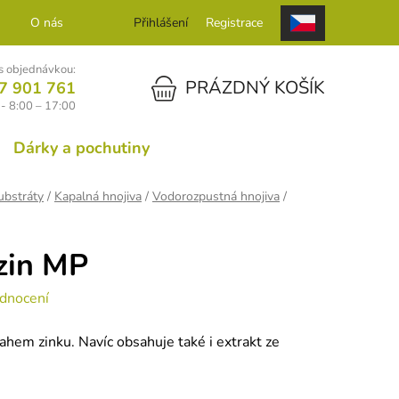
O nás
Kontakt
Přihlášení
Registrace
 objednávkou:
NÁKUPNÍ KOŠÍK
PRÁZDNÝ KOŠÍK
7 901 761
- 8:00 – 17:00
Dárky a pochutiny
ubstráty
/
Kapalná hnojiva
/
Vodorozpustná hnojiva
/
zin MP
dnocení
sahem zinku. Navíc obsahuje také i extrakt ze