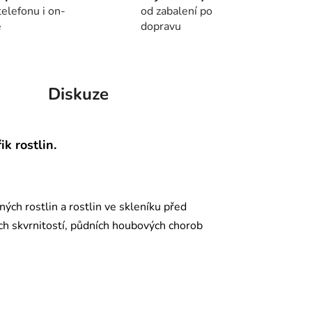
telefonu i on-
od zabalení po
e
dopravu
Diskuze
k rostlin.
ných rostlin a rostlin ve skleníku před
ch skvrnitostí, půdních houbových chorob