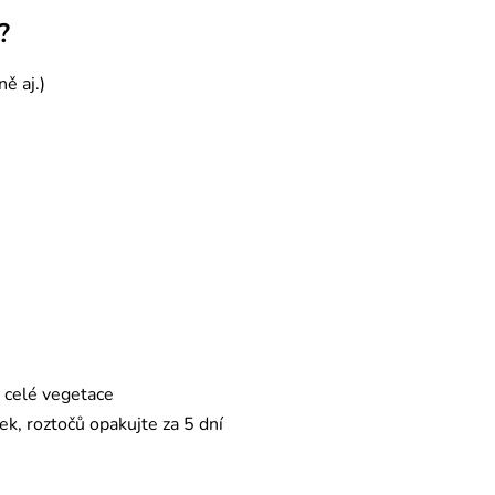
?
ně aj.)
 celé vegetace
ek, roztočů opakujte za 5 dní