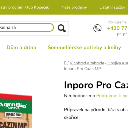
stní program Klub Kopeček
Naše prodejny
Ostatní služby
Pomůžeme s
+420 77
po-pá 
Dům a dílna
Sommeliérské potřeby a knihy
Domů
/
Vinohrad a zahrada
/
Hnojiva a s
Inporo Pro Cazin MP
Inporo Pro Ca
Průměrné
Neohodnoceno
Podrobnosti ho
hodnocení
Přípravek na přírodní bázi s ob
produktu
skořice.
je
0,0