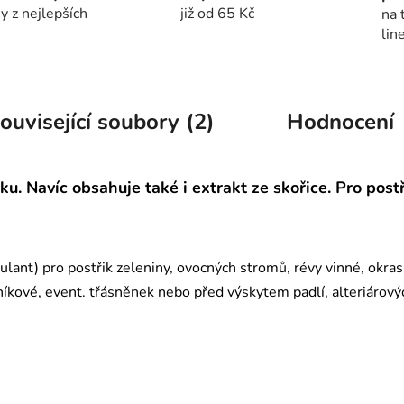
y z nejlepších
již od 65 Kč
na 
lin
ouvisející soubory (2)
Hodnocení
u. Navíc obsahuje také i extrakt ze skořice. Pro postři
mulant) pro postřik zeleniny, ovocných stromů, révy vinné, okras
níkové, event. třásněnek nebo před výskytem padlí, alteriárový