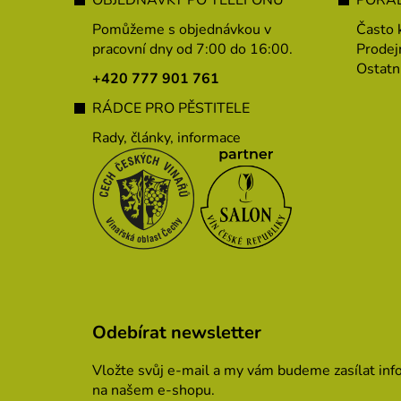
á
p
Pomůžeme s objednávkou v
Často 
a
pracovní dny od 7:00 do 16:00.
Prodej
Ostatn
t
+420 777 901 761
í
RÁDCE PRO PĚSTITELE
Rady, články, informace
Odebírat newsletter
Vložte svůj e-mail a my vám budeme zasílat in
na našem e-shopu.