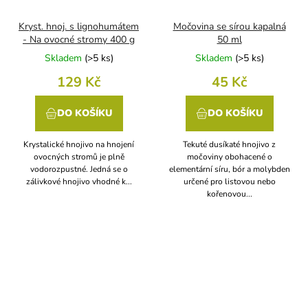
Kryst. hnoj. s lignohumátem
Močovina se sírou kapalná
- Na ovocné stromy 400 g
50 ml
Skladem
(
>5 ks
)
Skladem
(
>5 ks
)
129 Kč
45 Kč
DO KOŠÍKU
DO KOŠÍKU
Krystalické hnojivo na hnojení
Tekuté dusíkaté hnojivo z
ovocných stromů je plně
močoviny obohacené o
vodorozpustné. Jedná se o
elementární síru, bór a molybden
zálivkové hnojivo vhodné k...
určené pro listovou nebo
kořenovou...