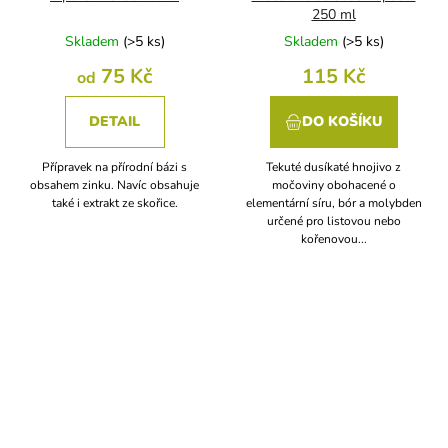
250 ml
Skladem
(
>5 ks
)
Skladem
(
>5 ks
)
75 Kč
115 Kč
od
DETAIL
DO KOŠÍKU
Přípravek na přírodní bázi s
Tekuté dusíkaté hnojivo z
obsahem zinku. Navíc obsahuje
močoviny obohacené o
také i extrakt ze skořice.
elementární síru, bór a molybden
určené pro listovou nebo
kořenovou...