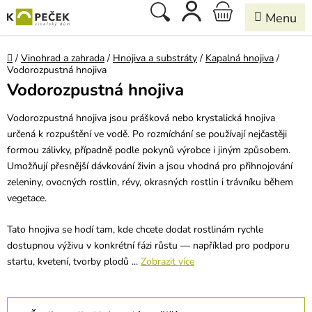
Přejít
Hledat
NÁKUPNÍ
na
obsah
KOŠÍK
Domů
/
Vinohrad a zahrada
/
Hnojiva a substráty
/
Kapalná hnojiva
/
Vodorozpustná hnojiva
Vodorozpustná hnojiva
Vodorozpustná hnojiva jsou prášková nebo krystalická hnojiva
určená k rozpuštění ve vodě. Po rozmíchání se používají nejčastěji
formou zálivky, případně podle pokynů výrobce i jiným způsobem.
Umožňují přesnější dávkování živin a jsou vhodná pro přihnojování
zeleniny, ovocných rostlin, révy, okrasných rostlin i trávníku během
vegetace.
Tato hnojiva se hodí tam, kde chcete dodat rostlinám rychle
dostupnou výživu v konkrétní fázi růstu — například pro podporu
startu, kvetení, tvorby plodů ...
Zobrazit více
Ř