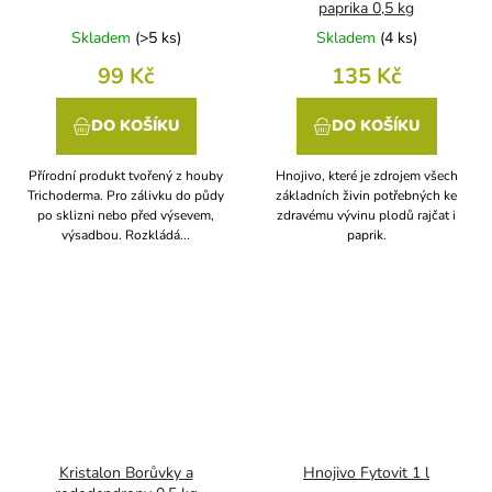
paprika 0,5 kg
Skladem
(
>5 ks
)
Skladem
(
4 ks
)
99 Kč
135 Kč
DO KOŠÍKU
DO KOŠÍKU
Přírodní produkt tvořený z houby
Hnojivo, které je zdrojem všech
Trichoderma. Pro zálivku do půdy
základních živin potřebných ke
po sklizni nebo před výsevem,
zdravému vývinu plodů rajčat i
výsadbou. Rozkládá...
paprik.
Kristalon Borůvky a
Hnojivo Fytovit 1 l