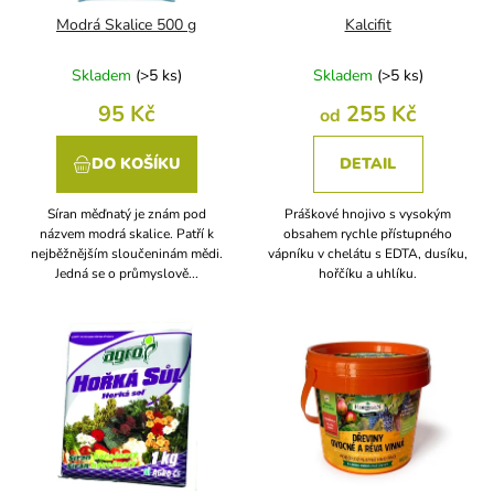
d
Modrá Skalice 500 g
Kalcifit
u
k
Skladem
(
>5 ks
)
Skladem
(
>5 ks
)
t
95 Kč
255 Kč
od
ů
DO KOŠÍKU
DETAIL
Síran měďnatý je znám pod
Práškové hnojivo s vysokým
názvem modrá skalice. Patří k
obsahem rychle přístupného
nejběžnějším sloučeninám mědi.
vápníku v chelátu s EDTA, dusíku,
Jedná se o průmyslově...
hořčíku a uhlíku.