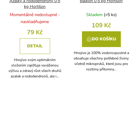
Azalky a rododendrony 0,5
Balkón 0,5 kg Hortilon
kg Hortilon
Momentálně nedostupné -
Skladem
(
>5 ks
)
naskladňujeme
109 Kč
79 Kč
DO KOŠÍKU
DETAIL
Hnojivo je 100% vodorozpustné a
obsahuje všechny potřebné živiny
Hnojivo svým optimálním
včetně mikroprvků, které jsou pro
složením zajišťuje vyváženou
rostliny přítomny...
výživu a zdravý růst všech druhů
azalek a rododendronů, ale i...