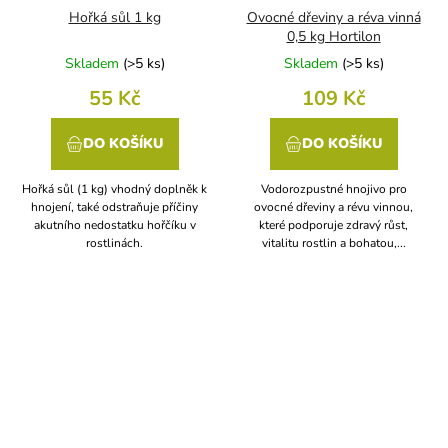
Hořká sůl 1 kg
Ovocné dřeviny a réva vinná
0,5 kg Hortilon
Skladem
(
>5 ks
)
Skladem
(
>5 ks
)
55 Kč
109 Kč
DO KOŠÍKU
DO KOŠÍKU
Hořká sůl (1 kg) vhodný doplněk k
Vodorozpustné hnojivo pro
hnojení, také odstraňuje příčiny
ovocné dřeviny a révu vinnou,
akutního nedostatku hořčíku v
které podporuje zdravý růst,
rostlinách.
vitalitu rostlin a bohatou,...