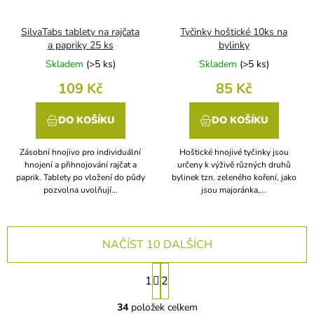
SilvaTabs tablety na rajčata
Tyčinky hoštické 10ks na
a papriky 25 ks
bylinky
Skladem
(
>5 ks
)
Skladem
(
>5 ks
)
109 Kč
85 Kč
DO KOŠÍKU
DO KOŠÍKU
Zásobní hnojivo pro individuální
Hoštické hnojivé tyčinky jsou
hnojení a přihnojování rajčat a
určeny k výživě různých druhů
paprik. Tablety po vložení do půdy
bylinek tzn. zeleného koření, jako
pozvolna uvolňují...
jsou majoránka,...
NAČÍST 10 DALŠÍCH
S
1
2
t
O
r
v
34
položek celkem