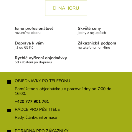
á
l
n
NAHORU
á
k
d
a
o
c
v
Jsme profesionálové
Skvělé ceny
í
á
rozumíme oboru
jedny z nejlepších
p
n
r
Doprava k vám
Zákaznická podpora
í
v
již od 65 Kč
na telefonu i on-line
k
Rychlé vyřízení objednávky
y
od zabalení po dopravu
v
ý
Z
p
á
i
OBJEDNÁVKY PO TELEFONU
s
p
Pomůžeme s objednávkou v pracovní dny od 7:00 do
u
a
16:00.
t
+420 777 901 761
í
RÁDCE PRO PĚSTITELE
Rady, články, informace
PORADNA PRO ZÁKAZNÍKY