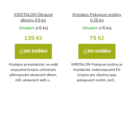
KRISTALON Okrasné
Kristalon Pokojové rostliny
dřeviny 0,5 kg
0,25 kg
Skladem
(
>5 ks
)
Skladem
(
>5 ks
)
139 Kč
79 Kč
DO KOŠÍKU
DO KOŠÍKU
Kristalon je krystalické, ve vodě
KRISTALON Pokojové rostliny je
rozpustné hnojivo určené pro
krystalické, vodorozpustné ES
přihnojování okrasných dřevin,
hnojivo pro všechny typy
růží, okrasných keřů v...
pokojových rostlin, jimž...