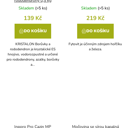
rododendrony 0,5 kg
Skladem
(
>5 ks
)
Skladem
(
>5 ks
)
139 Kč
219 Kč
DO KOŠÍKU
DO KOŠÍKU
KRISTALON Borůvky a
Fytovit je účinným zdrojem hořčíku
rododendron je krystalické ES
a železa.
hnojivo, vodorozpustné a určené
pro rododendrony, azalky, borůvky
a...
Inporo Pro Cazin MP
Močovina se sírou kapalná