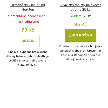
Okrasné dřeviny 0,5 kg
SilvaTabs tablety na ovocné
Hortilon
stromy 25 ks
Momentálně nedostupné -
Skladem
(
>5 ks
)
naskladňujeme
95 Kč
79 Kč
DO KOŠÍKU
DETAIL
Pomalu rozpustné NPK hnojivo v
tabletách s obsahem Ureaformu,
Hnojivo je vhodné pro okrasné
hořčíku a stopových prvků pro
dřeviny listnaté i jehličnaté (thúje,
přihnojování ovocných...
cypřiše, jalovce, habry, javory,
duby, smrky a...