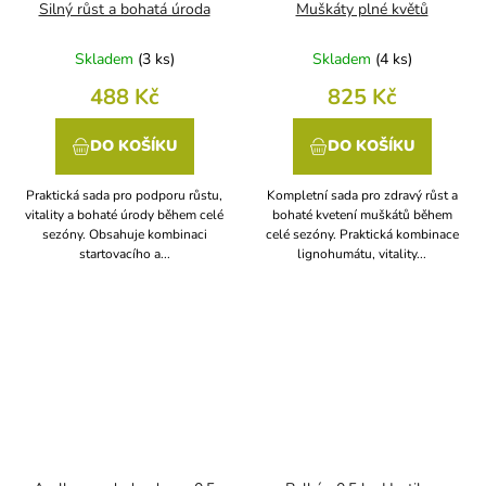
Silný růst a bohatá úroda
Muškáty plné květů
Skladem
(
3 ks
)
Skladem
(
4 ks
)
488 Kč
825 Kč
DO KOŠÍKU
DO KOŠÍKU
Praktická sada pro podporu růstu,
Kompletní sada pro zdravý růst a
vitality a bohaté úrody během celé
bohaté kvetení muškátů během
sezóny. Obsahuje kombinaci
celé sezóny. Praktická kombinace
startovacího a...
lignohumátu, vitality...