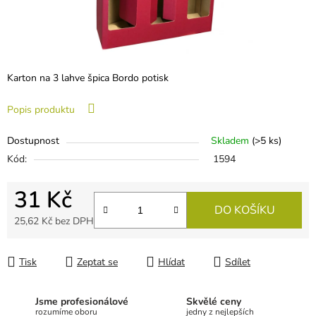
Karton na 3 lahve špica Bordo potisk
Popis produktu
Dostupnost
Skladem
(
>5 ks
)
Kód:
1594
31 Kč
DO KOŠÍKU
25,62 Kč bez DPH
Měrná cena:
Tisk
Zeptat se
Hlídat
Sdílet
Jsme profesionálové
Skvělé ceny
rozumíme oboru
jedny z nejlepších