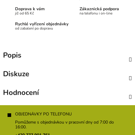
Doprava k vám
Zákaznická podpora
již od 65 Kč
na telefonu i on-line
Rychlé vyřízení objednávky
od zabalení po dopravu
Popis
Diskuze
Hodnocení
Z
á
OBJEDNÁVKY PO TELEFONU
p
Pomůžeme s objednávkou v pracovní dny od 7:00 do
a
16:00.
t