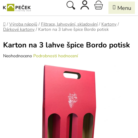
Přejít
Hledat
NÁKUPNÍ
na
obsah
KOŠÍK
Domů
/
Výroba nápojů
/
Filtrace, lahvování, skladování
/
Kartony
/
Dárkové kartony
/
Karton na 3 lahve špice Bordo potisk
Karton na 3 lahve špice Bordo potisk
Průměrné
Neohodnoceno
Podrobnosti hodnocení
hodnocení
produktu
je
0,0
z
5
hvězdiček.