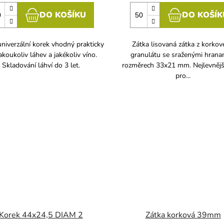
DO KOŠÍKU
DO KOŠÍK
niverzální korek vhodný prakticky
Zátka lisovaná zátka z korko
akoukoliv láhev a jakékoliv víno.
granulátu se sraženými hrana
Skladování láhví do 3 let.
rozměrech 33x21 mm. Nejlevnějš
pro...
Korek 44x24,5 DIAM 2
Zátka korková 39mm