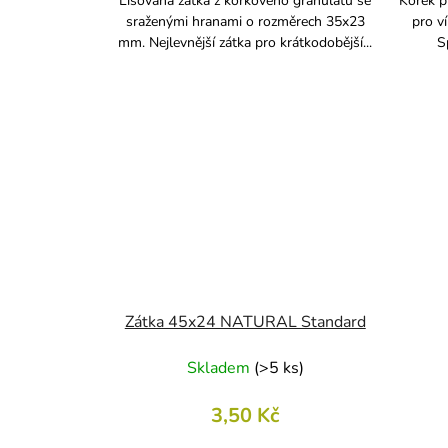
Lisovaná zátka z korkového granulátu se
Korek p
sraženými hranami o rozměrech 35x23
pro v
mm. Nejlevnější zátka pro krátkodobější...
S
Zátka 45x24 NATURAL Standard
Skladem
(
>5 ks
)
3,50 Kč