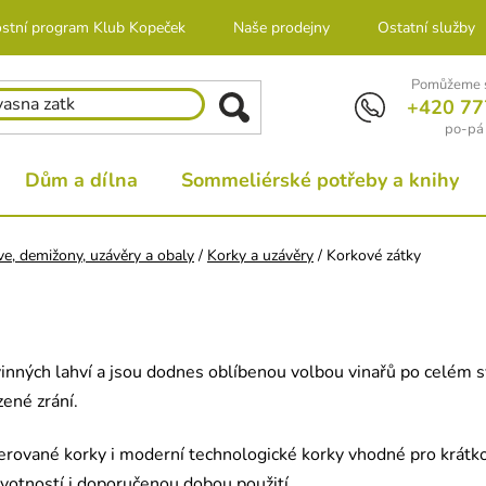
stní program Klub Kopeček
Naše prodejny
Ostatní služby
Pomůžeme s
+420 77
po-pá 
Dům a dílna
Sommeliérské potřeby a knihy
e, demižony, uzávěry a obaly
/
Korky a uzávěry
/
Korkové zátky
vinných lahví a jsou dodnes oblíbenou volbou vinařů po celém sv
zené zrání.
erované korky i moderní technologické korky vhodné pro krátkod
 životností i doporučenou dobou použití.