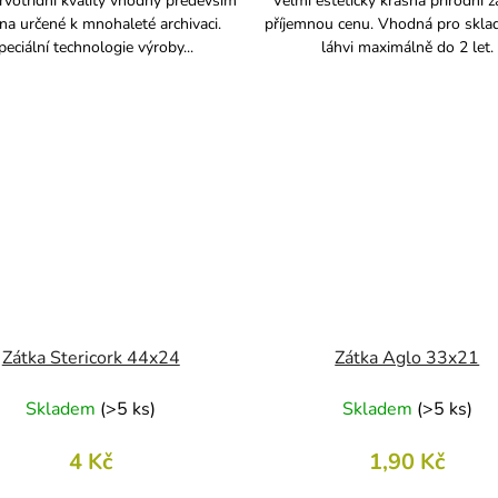
rvotřídní kvality vhodný především
Velmi esteticky krásná přírodní z
ína určené k mnohaleté archivaci.
příjemnou cenu. Vhodná pro skla
peciální technologie výroby...
láhvi maximálně do 2 let.
Zátka Stericork 44x24
Zátka Aglo 33x21
Skladem
(
>5 ks
)
Skladem
(
>5 ks
)
4 Kč
1,90 Kč