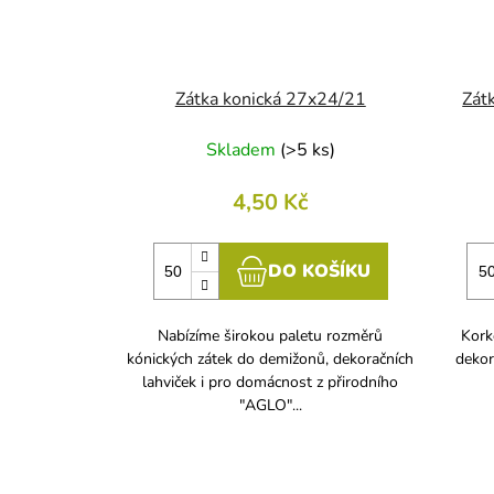
Zátka konická 27x24/21
Zát
Skladem
(
>5 ks
)
4,50 Kč
DO KOŠÍKU
Nabízíme širokou paletu rozměrů
Kork
kónických zátek do demižonů, dekoračních
dekor
lahviček i pro domácnost z přirodního
"AGLO"...