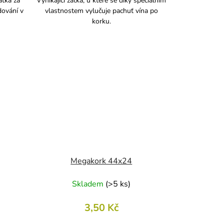
átka za
Vynikající zátka, u které se díky speciálním
dování v
vlastnostem vylučuje pachuť vína po
korku.
Megakork 44x24
Skladem
(
>5 ks
)
3,50 Kč