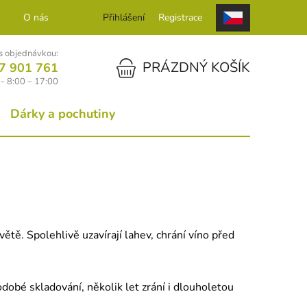
O nás
Kontakt
Přihlášení
Registrace
 objednávkou:
NÁKUPNÍ KOŠÍK
PRÁZDNÝ KOŠÍK
7 901 761
- 8:00 – 17:00
Dárky a pochutiny
ětě. Spolehlivě uzavírají lahev, chrání víno před
obé skladování, několik let zrání i dlouholetou