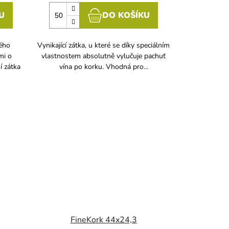
U
DO KOŠÍKU
vého
Vynikající zátka, u které se díky speciálním
mi o
vlastnostem absolutně vylučuje pachuť
í zátka
vína po korku. Vhodná pro...
FineKork 44x24,3