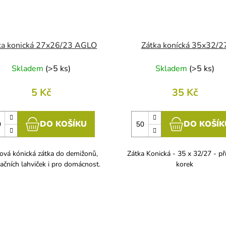
ka konická 27x26/23 AGLO
Zátka konícká 35x32/2
Skladem
(
>5 ks
)
Skladem
(
>5 ks
)
5 Kč
35 Kč
DO KOŠÍKU
DO KOŠÍK
ová kónická zátka do demižonů,
Zátka Konická - 35 x 32/27 - př
ačních lahviček i pro domácnost.
korek