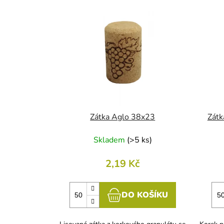
V
ý
p
i
s
p
r
o
d
u
Zátka Aglo 38x23
Zátk
k
Skladem
(
>5 ks
)
t
ů
2,19 Kč
DO KOŠÍKU