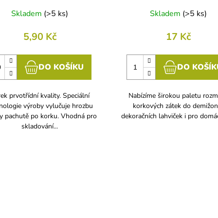
Skladem
(
>5 ks
)
Skladem
(
>5 ks
)
5,90 Kč
17 Kč
DO KOŠÍKU
DO KOŠÍK
ek prvotřídní kvality. Speciální
Nabízíme širokou paletu roz
nologie výroby vylučuje hrozbu
korkových zátek do demižon
y pachutě po korku. Vhodná pro
dekoračních lahviček i pro domá
skladování...