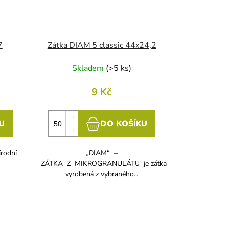
7
Zátka DIAM 5 classic 44x24,2
Skladem
(
>5 ks
)
9 Kč
U
DO KOŠÍKU
írodní
„DIAM“ –
ZÁTKA Z MIKROGRANULÁTU je zátka
vyrobená z vybraného...