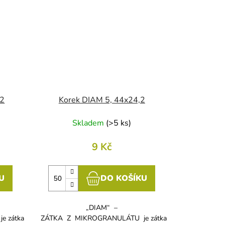
,2
Korek DIAM 5, 44x24,2
Skladem
(
>5 ks
)
9 Kč
U
DO KOŠÍKU
„DIAM“ –
 zátka
ZÁTKA Z MIKROGRANULÁTU je zátka