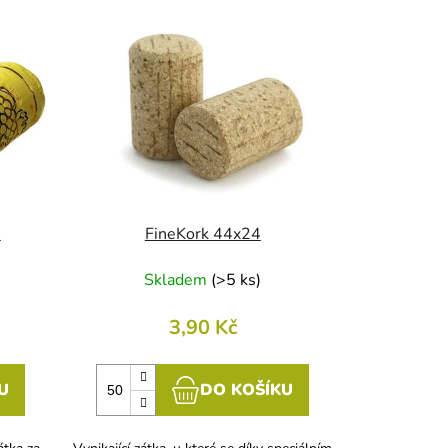
ů
4
FineKork 44x24
Skladem
(
>5 ks
)
3,90 Kč
U
DO KOŠÍKU