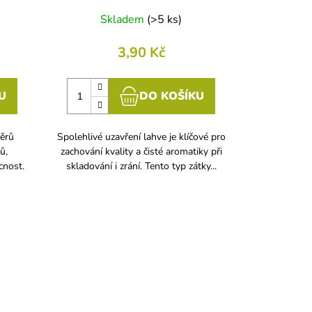
Skladem
(
>5 ks
)
3,90 Kč
U
DO KOŠÍKU
měrů
Spolehlivé uzavření lahve je klíčové pro
ů,
zachování kvality a čisté aromatiky při
cnost.
skladování i zrání. Tento typ zátky...