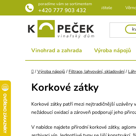
Přejít
poradíme vám se sortimentem
Rádce pro pěstitele
Věrno
na
+420 777 903 432
obsah
Vinohrad a zahrada
Výroba nápojů
Domů
/
Výroba nápojů
/
Filtrace, lahvování, skladování
/
Láhv
Korkové zátky
Korkové zátky patří mezi nejtradičnější uzávěry 
nežádoucí oxidací a zároveň podporují jeho přiro
V nabídce najdete přírodní korkové zátky, aglom
archivaci vín. Jednotlivé typy se liší konstrukcí,