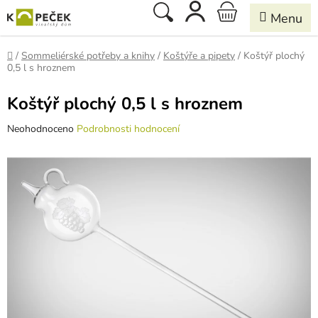
Přejít
Hledat
NÁKUPNÍ
na
obsah
KOŠÍK
Domů
/
Sommeliérské potřeby a knihy
/
Koštýře a pipety
/
Koštýř plochý
0,5 l s hroznem
Koštýř plochý 0,5 l s hroznem
Průměrné
Neohodnoceno
Podrobnosti hodnocení
hodnocení
produktu
je
0,0
z
5
hvězdiček.