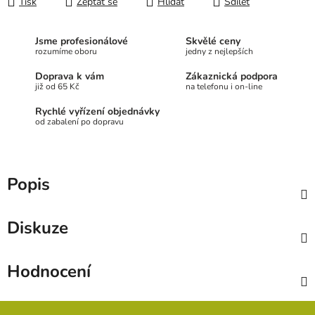
Tisk
Zeptat se
Hlídat
Sdílet
Jsme profesionálové
Skvělé ceny
rozumíme oboru
jedny z nejlepších
Doprava k vám
Zákaznická podpora
již od 65 Kč
na telefonu i on-line
Rychlé vyřízení objednávky
od zabalení po dopravu
Popis
Diskuze
Hodnocení
Z