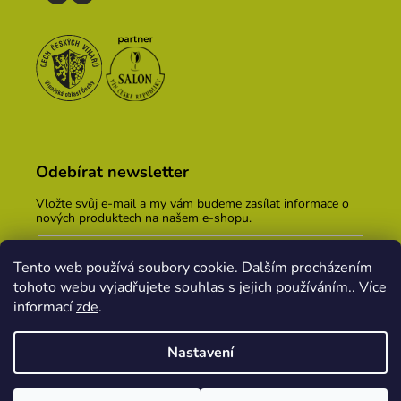
Odebírat newsletter
Vložte svůj e-mail a my vám budeme zasílat informace o
nových produktech na našem e-shopu.
E-mail
Tento web používá soubory cookie. Dalším procházením
Vložením e-mailu souhlasíte s
podmínkami ochrany
tohoto webu vyjadřujete souhlas s jejich používáním.. Více
osobních údajů
informací
zde
.
PŘIHLÁSIT SE
Nastavení