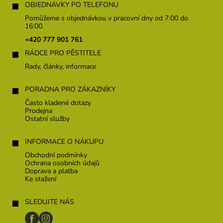
á
OBJEDNÁVKY PO TELEFONU
p
Pomůžeme s objednávkou v pracovní dny od 7:00 do
a
16:00.
t
+420 777 901 761
í
RÁDCE PRO PĚSTITELE
Rady, články, informace
PORADNA PRO ZÁKAZNÍKY
Často kladené dotazy
Prodejna
Ostatní služby
INFORMACE O NÁKUPU
Obchodní podmínky
Ochrana osobních údajů
Doprava a platba
Ke stažení
SLEDUJTE NÁS