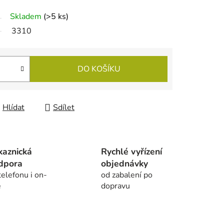
Skladem
(
>5 ks
)
3310
DO KOŠÍKU
Hlídat
Sdílet
kaznická
Rychlé vyřízení
dpora
objednávky
telefonu i on-
od zabalení po
e
dopravu