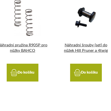
áhradní pružina R905P pro
Náhradní šrouby (set) do
nůžky BAHCO
nůžek Hill Pruner a 4twig
Do košíku
Do košíku