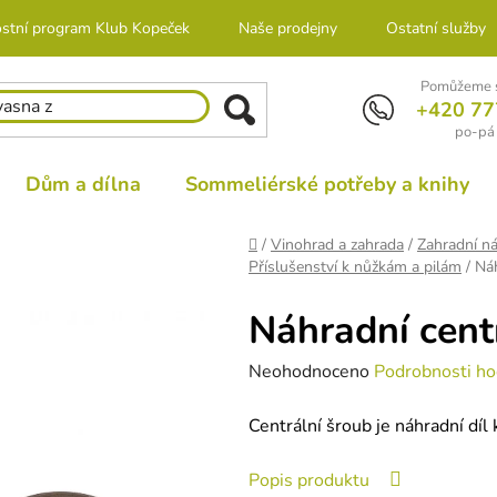
stní program Klub Kopeček
Naše prodejny
Ostatní služby
Pomůžeme s
+420 77
po-pá 
Dům a dílna
Sommeliérské potřeby a knihy
Domů
/
Vinohrad a zahrada
/
Zahradní ná
Příslušenství k nůžkám a pilám
/
Ná
Náhradní cen
Průměrné
Neohodnoceno
Podrobnosti ho
hodnocení
Centrální šroub je náhradní d
produktu
je
Popis produktu
0,0