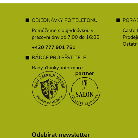
Z
á
OBJEDNÁVKY PO TELEFONU
PORAD
p
Pomůžeme s objednávkou v
Často 
a
pracovní dny od 7:00 do 16:00.
Prodej
Ostatn
t
+420 777 901 761
í
RÁDCE PRO PĚSTITELE
Rady, články, informace
Odebírat newsletter