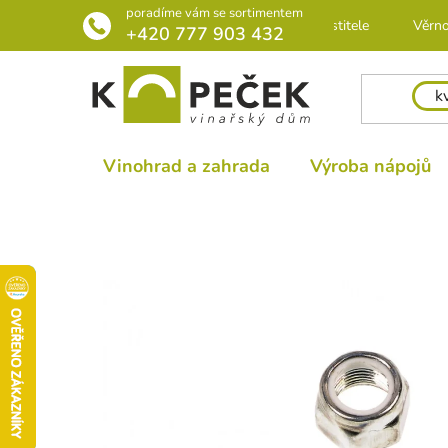
Přejít
poradíme vám se sortimentem
Rádce pro pěstitele
Věrno
na
+420 777 903 432
obsah
Vinohrad a zahrada
Výroba nápojů