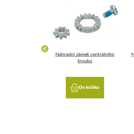
á čepel Lowe 8
Náhradní zámek centrálního
N
šroubu
Do košíku
Do košíku