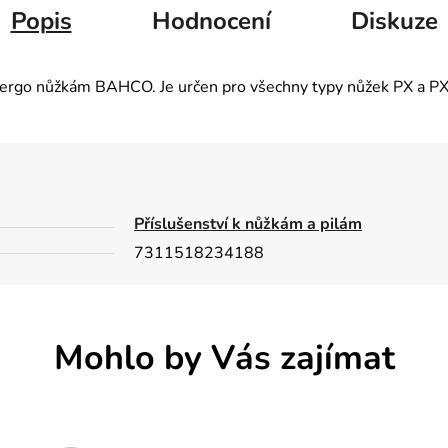
Popis
Hodnocení
Diskuze
ím ergo nůžkám BAHCO. Je určen pro všechny typy nůžek PX a P
Příslušenství k nůžkám a pilám
7311518234188
Mohlo by Vás zajímat