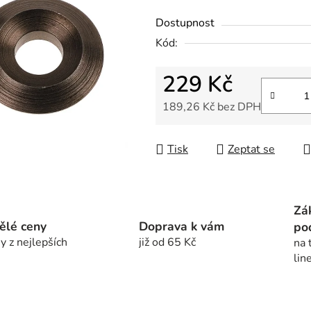
z
Dostupnost
5
Kód:
hvězdiček.
229 Kč
189,26 Kč bez DPH
Měrná cena:
Tisk
Zeptat se
Zá
ělé ceny
Doprava k vám
po
y z nejlepších
již od 65 Kč
na 
lin