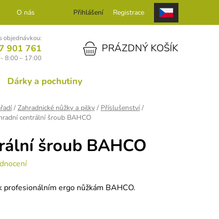
O nás
Kontakt
Přihlášení
Registrace
 objednávkou:
NÁKUPNÍ KOŠÍK
PRÁZDNÝ KOŠÍK
7 901 761
- 8:00 – 17:00
Dárky a pochutiny
řadí
/
Zahradnické nůžky a pilky
/
Příslušenství
/
hradní centrální šroub BAHCO
trální šroub BAHCO
dnocení
íl k profesionálním ergo nůžkám BAHCO.