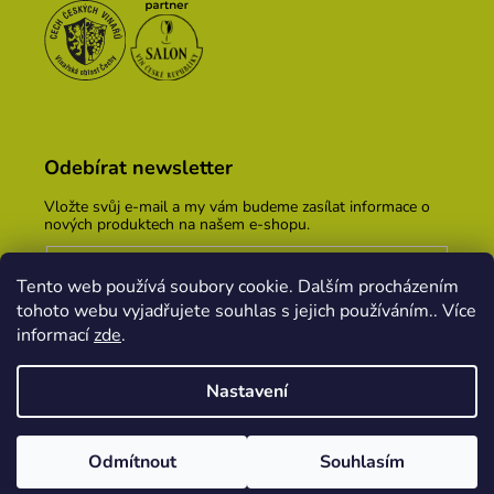
Odebírat newsletter
Vložte svůj e-mail a my vám budeme zasílat informace o
nových produktech na našem e-shopu.
E-mail
Tento web používá soubory cookie. Dalším procházením
Vložením e-mailu souhlasíte s
podmínkami ochrany
tohoto webu vyjadřujete souhlas s jejich používáním.. Více
osobních údajů
informací
zde
.
PŘIHLÁSIT SE
Nastavení
Vytvořil Shoptet
&
PekneWeby
Odmítnout
Souhlasím
Copyright 2026
Vinařský dům KOPEČEK
. Všechna