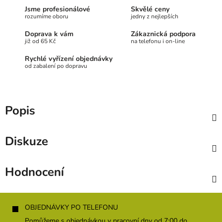
Jsme profesionálové
Skvělé ceny
rozumíme oboru
jedny z nejlepších
Doprava k vám
Zákaznická podpora
již od 65 Kč
na telefonu i on-line
Rychlé vyřízení objednávky
od zabalení po dopravu
Popis
Diskuze
Hodnocení
Z
á
OBJEDNÁVKY PO TELEFONU
p
Pomůžeme s objednávkou v pracovní dny od 7:00 do