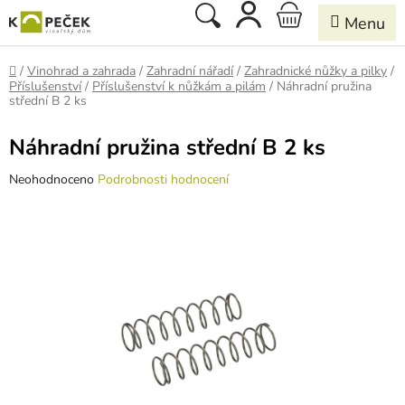
Přejít
Hledat
NÁKUPNÍ
na
obsah
KOŠÍK
Domů
/
Vinohrad a zahrada
/
Zahradní nářadí
/
Zahradnické nůžky a pilky
/
Příslušenství
/
Příslušenství k nůžkám a pilám
/
Náhradní pružina
střední B 2 ks
Náhradní pružina střední B 2 ks
Průměrné
Neohodnoceno
Podrobnosti hodnocení
hodnocení
produktu
je
0,0
z
5
hvězdiček.