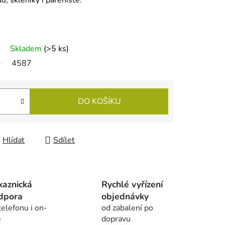
, skleníky i pařeniště.
Skladem
(
>5 ks
)
4587
DO KOŠÍKU
Hlídat
Sdílet
kaznická
Rychlé vyřízení
dpora
objednávky
telefonu i on-
od zabalení po
e
dopravu