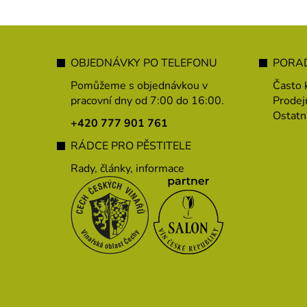
Z
á
OBJEDNÁVKY PO TELEFONU
PORAD
p
Pomůžeme s objednávkou v
Často 
a
pracovní dny od 7:00 do 16:00.
Prodej
Ostatn
t
+420 777 901 761
í
RÁDCE PRO PĚSTITELE
Rady, články, informace