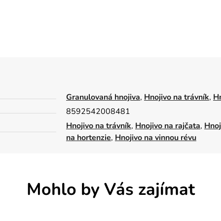
Granulovaná hnojiva
,
Hnojivo na trávník
,
Hn
8592542008481
Hnojivo na trávník
,
Hnojivo na rajčata
,
Hnoj
na hortenzie
,
Hnojivo na vinnou révu
Mohlo by Vás zajímat