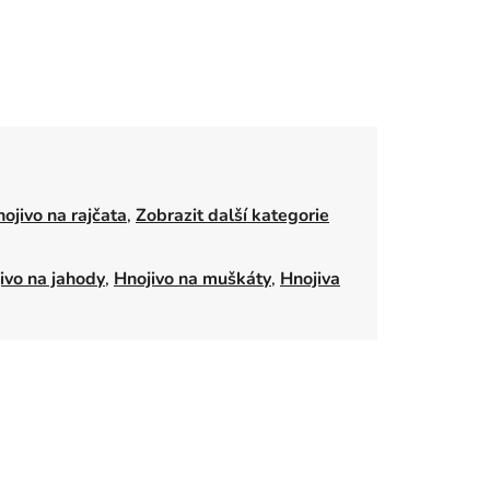
ojivo na rajčata
,
Zobrazit další kategorie
ivo na jahody
,
Hnojivo na muškáty
,
Hnojiva