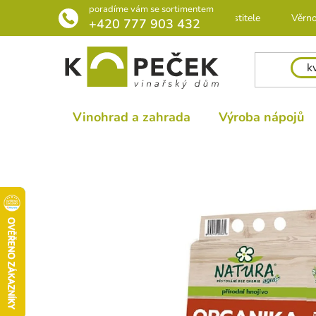
Přejít
poradíme vám se sortimentem
Rádce pro pěstitele
Věrno
na
+420 777 903 432
obsah
Vinohrad a zahrada
Výroba nápojů