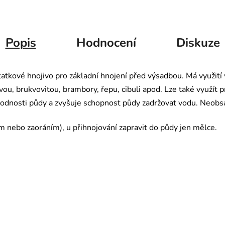
Popis
Hodnocení
Diskuze
statkové hnojivo pro základní hnojení před výsadbou. Má využití 
u, brukvovitou, brambory, řepu, cibuli apod. Lze také využít 
úrodnosti půdy a zvyšuje schopnost půdy zadržovat vodu. Neobs
 nebo zaoráním), u přihnojování zapravit do půdy jen mělce.