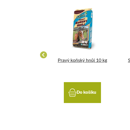
n amonný 3 kg
Pravý koňský hnůj 10 kg
S
Do košíku
Do košíku