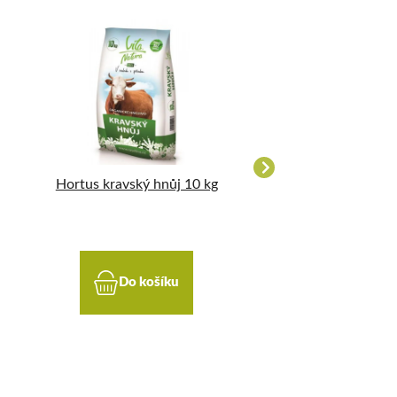
Hortus kravský hnůj 10 kg
TRUMF draselné 
Vinasse 1 k
Do košíku
Do koší