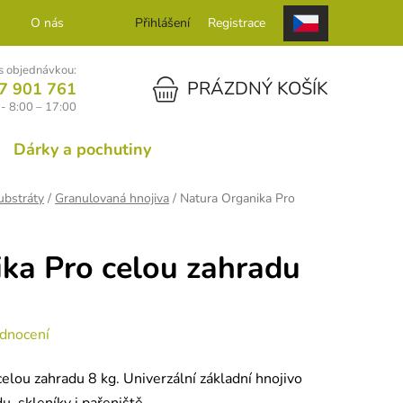
O nás
Kontakt
Přihlášení
Registrace
 objednávkou:
NÁKUPNÍ KOŠÍK
PRÁZDNÝ KOŠÍK
7 901 761
- 8:00 – 17:00
Dárky a pochutiny
ubstráty
/
Granulovaná hnojiva
/
Natura Organika Pro
ka Pro celou zahradu
dnocení
elou zahradu 8 kg. Univerzální základní hnojivo