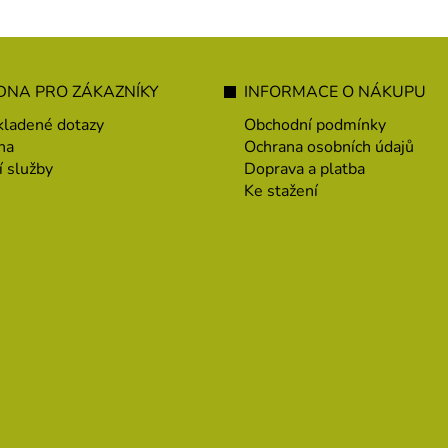
NA PRO ZÁKAZNÍKY
INFORMACE O NÁKUPU
kladené dotazy
Obchodní podmínky
na
Ochrana osobních údajů
í služby
Doprava a platba
Ke stažení