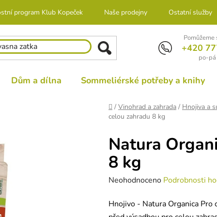
stní program Klub Kopeček
Naše prodejny
Ostatní služby
Pomůžeme s
+420 77
po-pá 
Dům a dílna
Sommeliérské potřeby a knihy
Domů
/
Vinohrad a zahrada
/
Hnojiva a s
celou zahradu 8 kg
Natura Organi
8 kg
Průměrné
Neohodnoceno
Podrobnosti ho
hodnocení
Hnojivo - Natura Organica Pro c
produktu