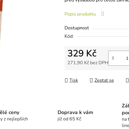
před výsadbou pro celou zahradu
je
0,0
Popis produktu
z
5
Dostupnost
hvězdiček.
Kód:
329 Kč
271,90 Kč bez DPH
Měrná cena:
Tisk
Zeptat se
Zá
ělé ceny
Doprava k vám
po
y z nejlepších
již od 65 Kč
na 
lin