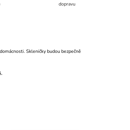
e
dopravu
vé domácnosti. Skleničky budou bezpečně
ě.