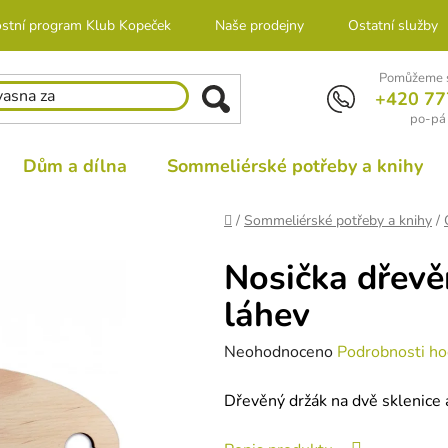
stní program Klub Kopeček
Naše prodejny
Ostatní služby
Pomůžeme s
+420 77
po-pá 
Dům a dílna
Sommeliérské potřeby a knihy
Domů
/
Sommeliérské potřeby a knihy
/
Nosička dřevě
láhev
Průměrné
Neohodnoceno
Podrobnosti ho
hodnocení
Dřevěný držák na dvě sklenice a
produktu
je