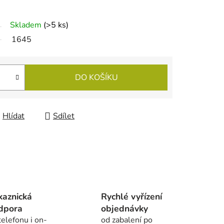
Skladem
(
>5 ks
)
1645
DO KOŠÍKU
Hlídat
Sdílet
kaznická
Rychlé vyřízení
dpora
objednávky
telefonu i on-
od zabalení po