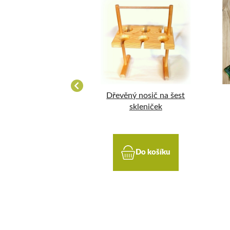
Stromeček 0,2l
Dřevěný nosič na šest
evná s uzávěrem
skleniček
DETAIL
Do košíku