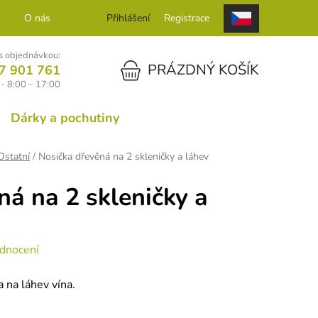
O nás
Kontakt
Přihlášení
Registrace
 objednávkou:
NÁKUPNÍ KOŠÍK
PRÁZDNÝ KOŠÍK
7 901 761
- 8:00 – 17:00
Dárky a pochutiny
Ostatní
/
Nosička dřevěná na 2 skleničky a láhev
ná na 2 skleničky a
dnocení
 na láhev vína.