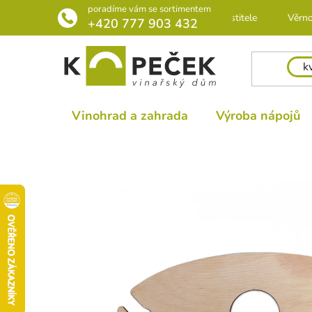
Přejít
poradíme vám se sortimentem
Rádce pro pěstitele
Věrno
na
+420 777 903 432
obsah
Vinohrad a zahrada
Výroba nápojů