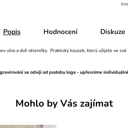
lin
Popis
Hodnocení
Diskuze
hev vína
a dvě skleničky. Praktický kousek, který užijete ve s
gravírování se odvíjí od podoby loga - upřesníme individuáln
Mohlo by Vás zajímat