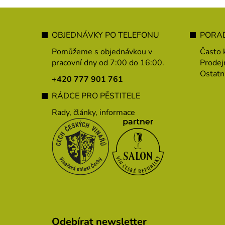
Z
á
OBJEDNÁVKY PO TELEFONU
PORAD
p
Pomůžeme s objednávkou v
Často 
a
pracovní dny od 7:00 do 16:00.
Prodej
Ostatn
t
+420 777 901 761
í
RÁDCE PRO PĚSTITELE
Rady, články, informace
Odebírat newsletter