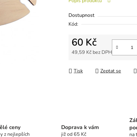
Popis produktu
0,0
z
Dostupnost
5
Kód:
hvězdiček.
60 Kč
49,59 Kč bez DPH
Měrná cena:
Tisk
Zeptat se
Zá
ělé ceny
Doprava k vám
po
y z nejlepších
již od 65 Kč
na 