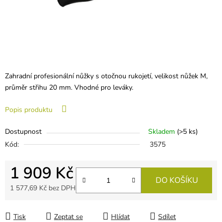
Zahradní profesionální nůžky s otočnou rukojetí, velikost nůžek M,
průměr střihu 20 mm. Vhodné pro leváky.
Popis produktu
Dostupnost
Skladem
(
>5 ks
)
Kód:
3575
1 909 Kč
DO KOŠÍKU
1 577,69 Kč bez DPH
Měrná cena:
Tisk
Zeptat se
Hlídat
Sdílet