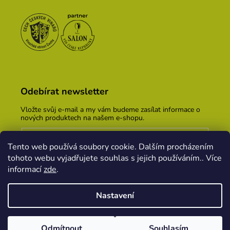
Odebírat newsletter
Vložte svůj e-mail a my vám budeme zasílat informace o
nových produktech na našem e-shopu.
E-mail
Tento web používá soubory cookie. Dalším procházením
Vložením e-mailu souhlasíte s
podmínkami ochrany
tohoto webu vyjadřujete souhlas s jejich používáním.. Více
osobních údajů
informací
zde
.
PŘIHLÁSIT SE
Nastavení
Vytvořil Shoptet
&
PekneWeby
Odmítnout
Souhlasím