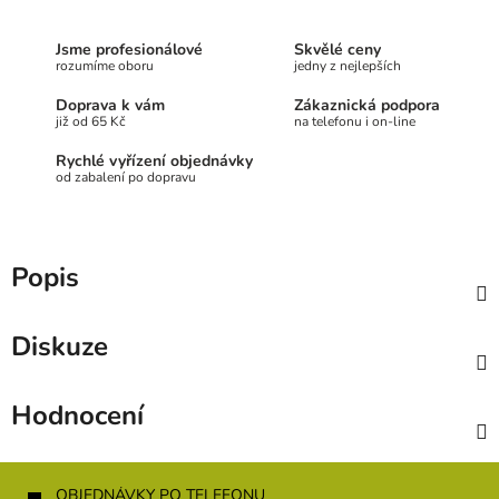
Jsme profesionálové
Skvělé ceny
rozumíme oboru
jedny z nejlepších
Doprava k vám
Zákaznická podpora
již od 65 Kč
na telefonu i on-line
Rychlé vyřízení objednávky
od zabalení po dopravu
Popis
Diskuze
Hodnocení
Z
á
OBJEDNÁVKY PO TELEFONU