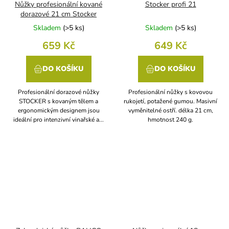
Nůžky profesionální kované
Stocker profi 21
dorazové 21 cm Stocker
Skladem
(
>5 ks
)
Skladem
(
>5 ks
)
659 Kč
649 Kč
DO KOŠÍKU
DO KOŠÍKU
Profesionální dorazové nůžky
Profesionální nůžky s kovovou
STOCKER s kovaným tělem a
rukojetí, potažené gumou. Masivní
ergonomickým designem jsou
vyměnitelné ostří. délka 21 cm,
ideální pro intenzivní vinařské a...
hmotnost 240 g.