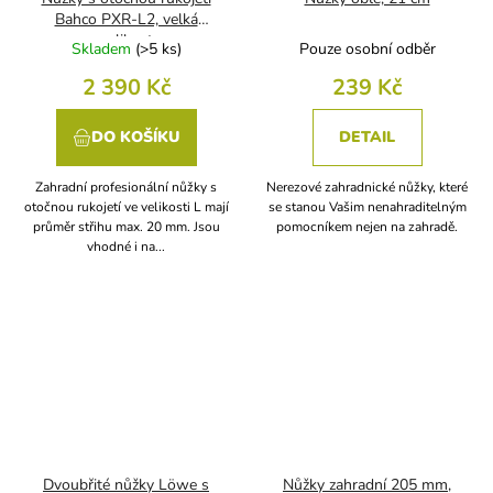
Bahco PXR-L2, velká
velikost
Skladem
(
>5 ks
)
Pouze osobní odběr
2 390 Kč
239 Kč
DO KOŠÍKU
DETAIL
Zahradní profesionální nůžky s
Nerezové zahradnické nůžky, které
otočnou rukojetí ve velikosti L mají
se stanou Vašim nenahraditelným
průměr střihu max. 20 mm. Jsou
pomocníkem nejen na zahradě.
vhodné i na...
Dvoubřité nůžky Löwe s
Nůžky zahradní 205 mm,