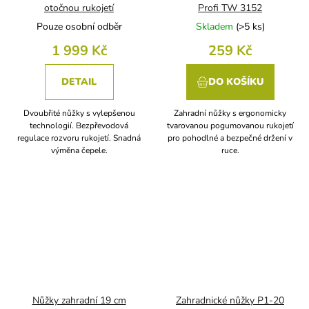
otočnou rukojetí
Profi TW 3152
Pouze osobní odběr
Skladem
(
>5 ks
)
1 999 Kč
259 Kč
DETAIL
DO KOŠÍKU
Dvoubřité nůžky s vylepšenou
Zahradní nůžky s ergonomicky
technologií. Bezpřevodová
tvarovanou pogumovanou rukojetí
regulace rozvoru rukojetí. Snadná
pro pohodlné a bezpečné držení v
výměna čepele.
ruce.
Nůžky zahradní 19 cm
Zahradnické nůžky P1-20