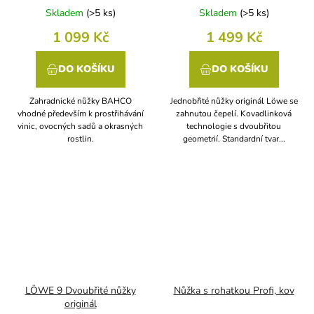
Skladem
(
>5 ks
)
Skladem
(
>5 ks
)
1 099 Kč
1 499 Kč
DO KOŠÍKU
DO KOŠÍKU
Zahradnické nůžky BAHCO
Jednobřité nůžky originál Löwe se
vhodné především k prostřihávání
zahnutou čepelí. Kovadlinková
vinic, ovocných sadů a okrasných
technologie s dvoubřitou
rostlin.
geometrií. Standardní tvar...
LÖWE 9 Dvoubřité nůžky
Nůžka s rohatkou Profi, kov
originál