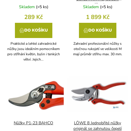
velikost
k
Skladem
(
>5 ks
)
Skladem
(
>5 ks
)
t
289 Kč
1 899 Kč
ů
DO KOŠÍKU
DO KOŠÍKU
Praktické a lehké zahradnické
Zahradní profesionální nůžky s
nůžky jsou ideálním pomocníkem
otočnou rukojetí ve velikosti M
pro stříhání květin, bylin i tenkých
mají průměr střihu max. 30 mm.
větví. Jejich...
Nůžky P1-23 BAHCO
LÖWE 8 Jednobřité nůžky
originál se zahnutou čepelí