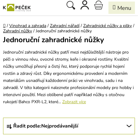
Přejít
Hledat
NÁKUPNÍ
na
obsah
KOŠÍK
Domů
/
Vinohrad a zahrada
/
Zahradní nářadí
/
Zahradnické nůžky a pilky
/
Zahradní nůžky
/
Jednoruční zahradnické nůžky
Jednoruční zahradnické nůžky
Jednoruční zahradnické nůžky patří mezi nejdůležitější nástroje pro
péči o vinnou révu, ovocné stromy, keře i okrasné rostliny. Kvalitní
nůžky umožňují přesný a čistý řez, který podporuje rychlé hojení
rostlin a zdravý růst. Díky ergonomickému provedení a moderním
materiálům usnadňují každodenní práci ve vinohradu, sadu i na
zahradě. V této kategorii naleznete profesionální modely pro hobby i
intenzivní použití. Mezi oblíbené patří například nůžky s otočnou
rukojetí Bahco PXR-L2, které...
Zobrazit více
Ř
Řadit podle:
Nejprodávanější
a
z