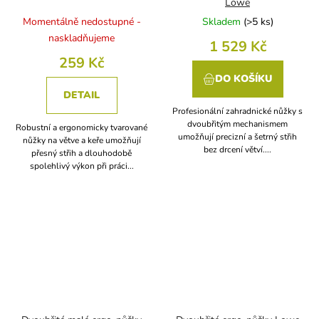
Lowe
Momentálně nedostupné -
Skladem
(
>5 ks
)
naskladňujeme
1 529 Kč
259 Kč
DO KOŠÍKU
DETAIL
Profesionální zahradnické nůžky s
dvoubřitým mechanismem
Robustní a ergonomicky tvarované
umožňují precizní a šetrný střih
nůžky na větve a keře umožňují
bez drcení větví....
přesný střih a dlouhodobě
spolehlivý výkon při práci...