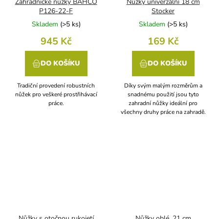
Zahradnické nůžky BAHCO
Nůžky univerzální 18 cm
P126-22-F
Stocker
Skladem
(
>5 ks
)
Skladem
(
>5 ks
)
945 Kč
169 Kč
DO KOŠÍKU
DO KOŠÍKU
Tradiční provedení robustních
Díky svým malým rozměrům a
nůžek pro veškeré prostřihávací
snadnému použití jsou tyto
práce.
zahradní nůžky ideální pro
všechny druhy práce na zahradě.
Nůžky s otočnou rukojetí
Nůžky oblé, 21 cm