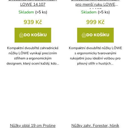
LOWE 14.107
pro menší ruku LOWE
14.107
Skladem
(
>5 ks
)
Skladem
(
>5 ks
)
939 Kč
999 Kč
DO KOŠÍKU
DO KOŠÍKU
Kompaktní dvoubřité zahradnické
Kompaktní dvoubřité nůžky LÖWE
nůžky LÖWE vynikají precizním
s ergonomicky tvarovanými
střihem a ergonomickým
rukojeťmi jsou ideální volbou pro
designem, který ocení každý, kdo...
přesný střih v hustých...
Nůžky oblé 19 cm Proline
Nůžky zahr. Forester, hliník