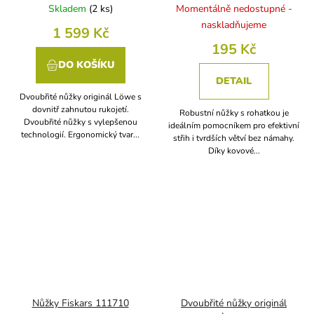
Skladem
(
2 ks
)
Momentálně nedostupné -
naskladňujeme
1 599 Kč
195 Kč
DO KOŠÍKU
DETAIL
Dvoubřité nůžky originál Löwe s
dovnitř zahnutou rukojetí.
Robustní nůžky s rohatkou je
Dvoubřité nůžky s vylepšenou
ideálním pomocníkem pro efektivní
technologií. Ergonomický tvar...
střih i tvrdších větví bez námahy.
Díky kovové...
Nůžky Fiskars 111710
Dvoubřité nůžky originál