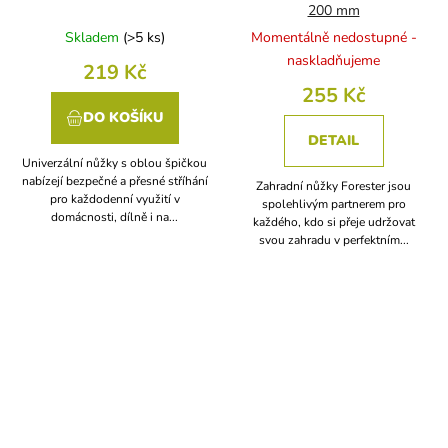
200 mm
Skladem
(
>5 ks
)
Momentálně nedostupné -
naskladňujeme
219 Kč
255 Kč
DO KOŠÍKU
DETAIL
Univerzální nůžky s oblou špičkou
nabízejí bezpečné a přesné stříhání
Zahradní nůžky Forester jsou
pro každodenní využití v
spolehlivým partnerem pro
domácnosti, dílně i na...
každého, kdo si přeje udržovat
svou zahradu v perfektním...