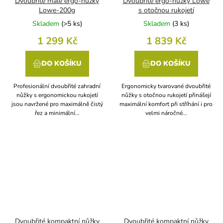
Dvoubřité malé ergo-nůžky
Dvoubřité ergo-nůžky Lowe
Lowe-200g
s otočnou rukojetí
Skladem
(
>5 ks
)
Skladem
(
3 ks
)
1 299 Kč
1 839 Kč
DO KOŠÍKU
DO KOŠÍKU
Profesionální dvoubřité zahradní
Ergonomicky tvarované dvoubřité
nůžky s ergonomickou rukojetí
nůžky s otočnou rukojetí přinášejí
jsou navržené pro maximálně čistý
maximální komfort při stříhání i pro
řez a minimální...
velmi náročné...
Dvoubřité kompaktní nůžky
Dvoubřité kompaktní nůžky