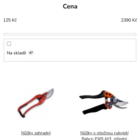
e
Cena
n
í
125
Kč
2390
Kč
p
r
o
d
u
Na skladě
47
k
t
ů
V
ý
p
i
s
p
r
o
d
Nůžky zahradní
Nůžky s otočnou rukojetí
u
Bahco PXR-M3, střední