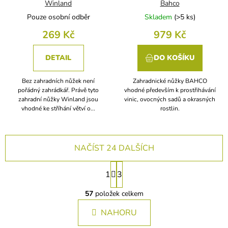
Winland
Bahco
Pouze osobní odběr
Skladem
(
>5 ks
)
269 Kč
979 Kč
DETAIL
DO KOŠÍKU
Bez zahradních nůžek není
Zahradnické nůžky BAHCO
pořádný zahrádkář. Právě tyto
vhodné především k prostřihávání
zahradní nůžky Winland jsou
vinic, ovocných sadů a okrasných
vhodné ke stříhání větví o...
rostlin.
NAČÍST 24 DALŠÍCH
S
1
3
t
O
r
v
57
položek celkem
á
l
n
NAHORU
á
k
d