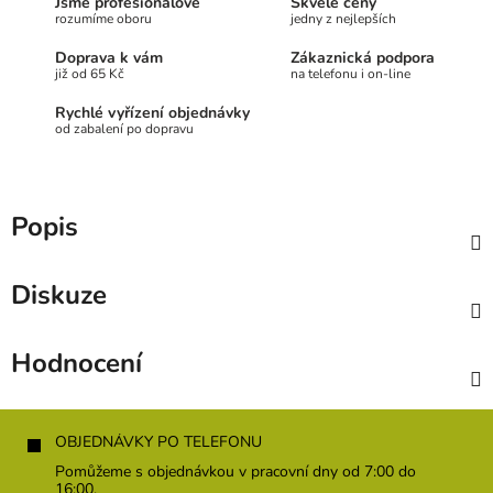
Jsme profesionálové
Skvělé ceny
rozumíme oboru
jedny z nejlepších
Doprava k vám
Zákaznická podpora
již od 65 Kč
na telefonu i on-line
Rychlé vyřízení objednávky
od zabalení po dopravu
Popis
Diskuze
Hodnocení
Z
á
OBJEDNÁVKY PO TELEFONU
p
Pomůžeme s objednávkou v pracovní dny od 7:00 do
a
16:00.