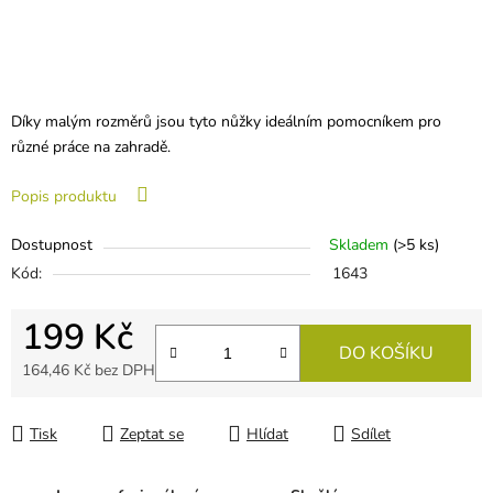
Díky malým rozměrů jsou tyto nůžky ideálním pomocníkem pro
různé práce na zahradě.
Popis produktu
Dostupnost
Skladem
(
>5 ks
)
Kód:
1643
199 Kč
DO KOŠÍKU
164,46 Kč bez DPH
Měrná cena:
Tisk
Zeptat se
Hlídat
Sdílet