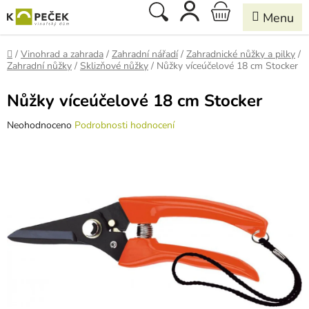
Přejít
Hledat
NÁKUPNÍ
na
obsah
KOŠÍK
Domů
/
Vinohrad a zahrada
/
Zahradní nářadí
/
Zahradnické nůžky a pilky
/
Zahradní nůžky
/
Sklizňové nůžky
/
Nůžky víceúčelové 18 cm Stocker
Nůžky víceúčelové 18 cm Stocker
Průměrné
Neohodnoceno
Podrobnosti hodnocení
hodnocení
produktu
je
0,0
z
5
hvězdiček.