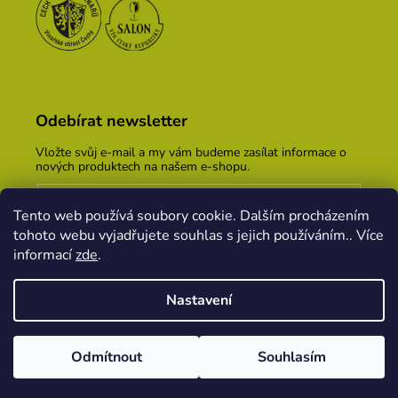
Odebírat newsletter
Vložte svůj e-mail a my vám budeme zasílat informace o
nových produktech na našem e-shopu.
E-mail
Tento web používá soubory cookie. Dalším procházením
Vložením e-mailu souhlasíte s
podmínkami ochrany
tohoto webu vyjadřujete souhlas s jejich používáním.. Více
osobních údajů
informací
zde
.
PŘIHLÁSIT SE
Nastavení
Vytvořil Shoptet
&
PekneWeby
Odmítnout
Souhlasím
Copyright 2026
Vinařský dům KOPEČEK
. Všechna
práva vyhrazena.