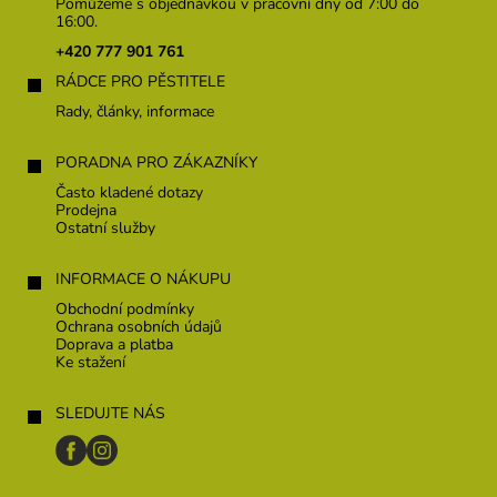
p
Pomůžeme s objednávkou v pracovní dny od 7:00 do
a
16:00.
t
+420 777 901 761
í
RÁDCE PRO PĚSTITELE
Rady, články, informace
PORADNA PRO ZÁKAZNÍKY
Často kladené dotazy
Prodejna
Ostatní služby
INFORMACE O NÁKUPU
Obchodní podmínky
Ochrana osobních údajů
Doprava a platba
Ke stažení
SLEDUJTE NÁS