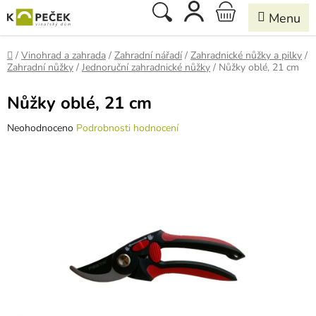
Přejít
Hledat
NÁKUPNÍ
na
obsah
KOŠÍK
Domů
/
Vinohrad a zahrada
/
Zahradní nářadí
/
Zahradnické nůžky a pilky
/
Zahradní nůžky
/
Jednoruční zahradnické nůžky
/
Nůžky oblé, 21 cm
Nůžky oblé, 21 cm
Průměrné
Neohodnoceno
Podrobnosti hodnocení
hodnocení
produktu
je
0,0
z
5
hvězdiček.