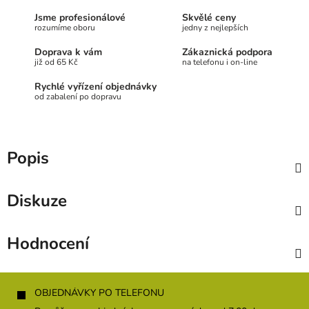
Jsme profesionálové
Skvělé ceny
rozumíme oboru
jedny z nejlepších
Doprava k vám
Zákaznická podpora
již od 65 Kč
na telefonu i on-line
Rychlé vyřízení objednávky
od zabalení po dopravu
Popis
Diskuze
Hodnocení
Z
á
OBJEDNÁVKY PO TELEFONU