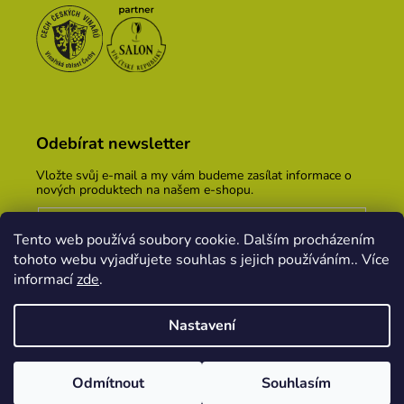
Odebírat newsletter
Vložte svůj e-mail a my vám budeme zasílat informace o
nových produktech na našem e-shopu.
E-mail
Tento web používá soubory cookie. Dalším procházením
Vložením e-mailu souhlasíte s
podmínkami ochrany
tohoto webu vyjadřujete souhlas s jejich používáním.. Více
osobních údajů
informací
zde
.
PŘIHLÁSIT SE
Nastavení
Vytvořil Shoptet
&
PekneWeby
Odmítnout
Souhlasím
Copyright 2026
Vinařský dům KOPEČEK
. Všechna