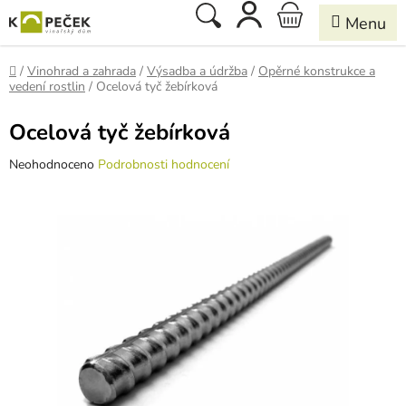
Přejít
Hledat
NÁKUPNÍ
na
obsah
KOŠÍK
Domů
/
Vinohrad a zahrada
/
Výsadba a údržba
/
Opěrné konstrukce a
vedení rostlin
/
Ocelová tyč žebírková
Ocelová tyč žebírková
Průměrné
Neohodnoceno
Podrobnosti hodnocení
hodnocení
produktu
je
0,0
z
5
hvězdiček.