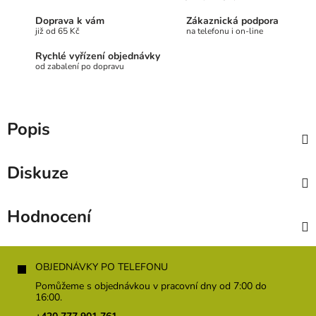
Doprava k vám
Zákaznická podpora
již od 65 Kč
na telefonu i on-line
Rychlé vyřízení objednávky
od zabalení po dopravu
Popis
Diskuze
Hodnocení
Z
á
OBJEDNÁVKY PO TELEFONU
p
Pomůžeme s objednávkou v pracovní dny od 7:00 do
a
16:00.
t