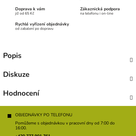
Doprava k vám
Zákaznická podpora
již od 65 Kč
na telefonu i on-line
Rychlé vyřízení objednávky
od zabalení po dopravu
Popis
Diskuze
Hodnocení
Z
á
OBJEDNÁVKY PO TELEFONU
p
Pomůžeme s objednávkou v pracovní dny od 7:00 do
a
16:00.
t