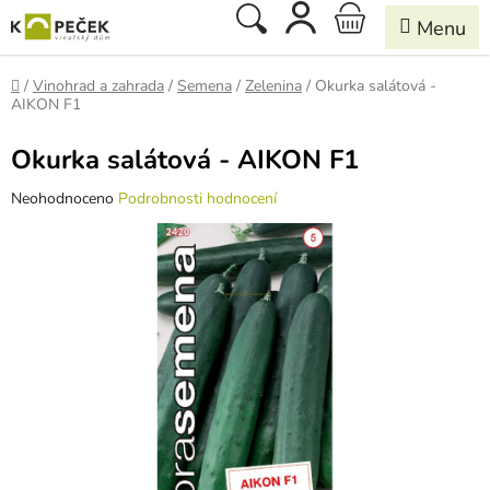
Přejít
Hledat
NÁKUPNÍ
na
obsah
KOŠÍK
Domů
/
Vinohrad a zahrada
/
Semena
/
Zelenina
/
Okurka salátová -
AIKON F1
Okurka salátová - AIKON F1
Průměrné
Neohodnoceno
Podrobnosti hodnocení
hodnocení
produktu
je
0,0
z
5
hvězdiček.