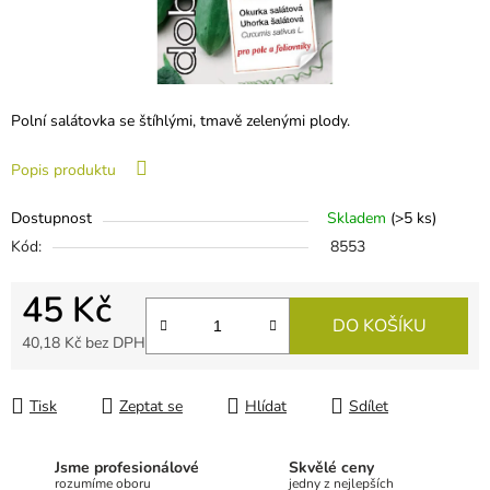
Polní salátovka se štíhlými, tmavě zelenými plody.
Popis produktu
Dostupnost
Skladem
(
>5 ks
)
Kód:
8553
45 Kč
DO KOŠÍKU
40,18 Kč bez DPH
Měrná cena:
Tisk
Zeptat se
Hlídat
Sdílet
Jsme profesionálové
Skvělé ceny
rozumíme oboru
jedny z nejlepších