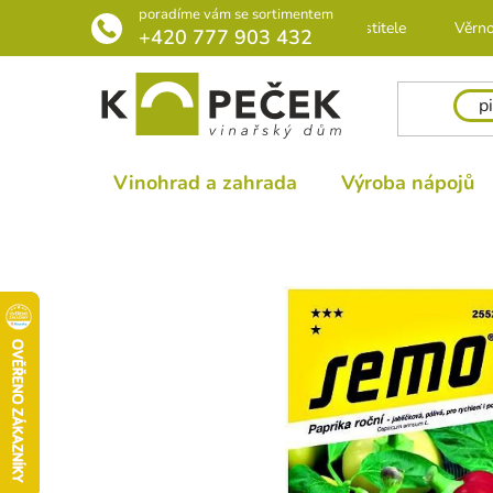
Přejít
poradíme vám se sortimentem
Rádce pro pěstitele
Věrno
na
+420 777 903 432
obsah
Vinohrad a zahrada
Výroba nápojů