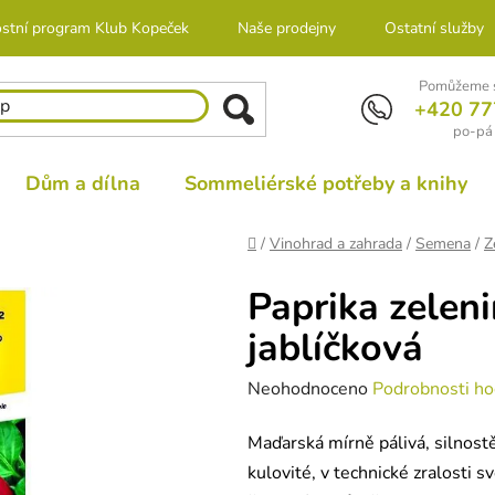
stní program Klub Kopeček
Naše prodejny
Ostatní služby
Pomůžeme s
+420 77
po-pá 
Dům a dílna
Sommeliérské potřeby a knihy
Domů
/
Vinohrad a zahrada
/
Semena
/
Z
Paprika zeleni
jablíčková
Průměrné
Neohodnoceno
Podrobnosti ho
hodnocení
Maďarská mírně pálivá, silnostě
produktu
kulovité, v technické zralosti sv
je