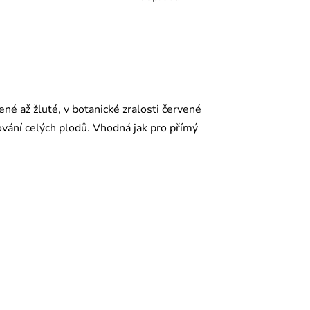
ené až žluté, v botanické zralosti červené
vání celých plodů. Vhodná jak pro přímý