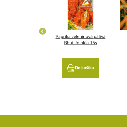
a roční - LUNGY
Paprika zeleninová pálivá
Bhut Jolokia 15s
Do košíku
Do košíku
Z