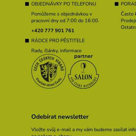
á
OBJEDNÁVKY PO TELEFONU
PORAD
p
Pomůžeme s objednávkou v
Často 
a
pracovní dny od 7:00 do 16:00.
Prodej
Ostatn
t
+420 777 901 761
í
RÁDCE PRO PĚSTITELE
Rady, články, informace
Odebírat newsletter
Vložte svůj e-mail a my vám budeme zasílat in