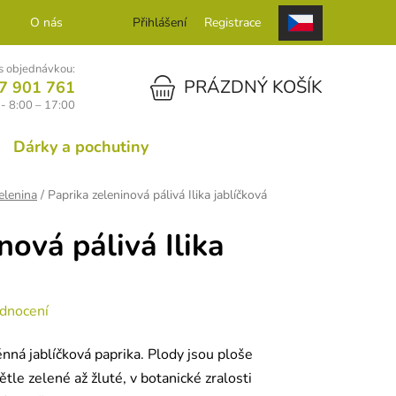
O nás
Kontakt
Přihlášení
Registrace
 objednávkou:
NÁKUPNÍ KOŠÍK
PRÁZDNÝ KOŠÍK
7 901 761
- 8:00 – 17:00
Dárky a pochutiny
elenina
/
Paprika zeleninová pálivá Ilika jablíčková
nová pálivá Ilika
dnocení
nná jablíčková paprika. Plody jsou ploše
ětle zelené až žluté, v botanické zralosti