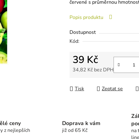
červené s průměrnou hmotnost
0,0
z
Popis produktu
5
hvězdiček.
Dostupnost
Kód:
39 Kč
34,82 Kč bez DPH
Měrná cena:
Tisk
Zeptat se
Zá
ělé ceny
Doprava k vám
po
y z nejlepších
již od 65 Kč
na 
lin