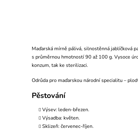
Maďarská mírně pálivá, silnostěnná jablíčková pap
s průměrnou hmotností 90 až 100 g. Vysoce úrod
konzum, tak ke sterilizaci.
Odrůda pro maďarskou národní specialitu – plo
Pěstování
Výsev: leden-březen.
Výsadba: květen.
Sklizeň: červenec-říjen.