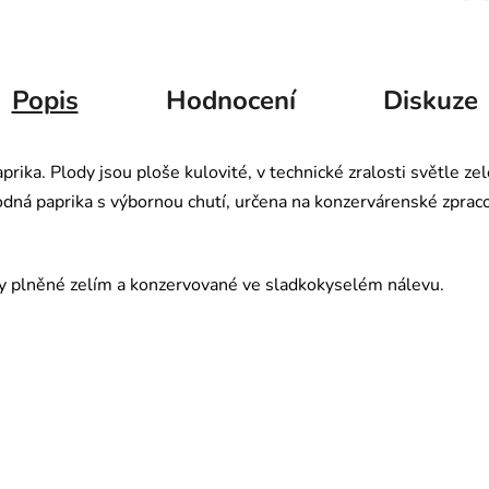
Popis
Hodnocení
Diskuze
rika. Plody jsou ploše kulovité, v technické zralosti světle zel
ná paprika s výbornou chutí, určena na konzervárenské zpraco
dy plněné zelím a konzervované ve sladkokyselém nálevu.