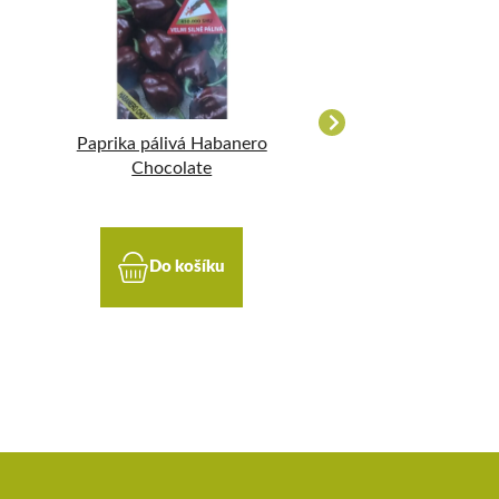
Paprika pálivá Habanero
Paprika zelená p
Chocolate
Habanero Lemo
Do košíku
Do koší