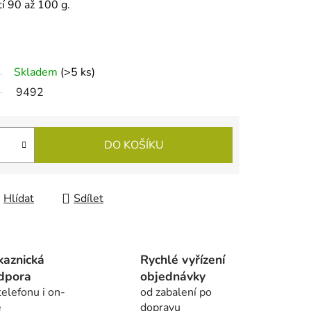
í 90 až 100 g.
Skladem
(
>5 ks
)
9492
DO KOŠÍKU
Hlídat
Sdílet
kaznická
Rychlé vyřízení
dpora
objednávky
telefonu i on-
od zabalení po
e
dopravu