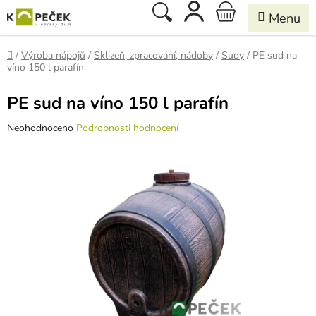
Přejít
Hledat
NÁKUPNÍ
na
obsah
KOŠÍK
Domů
/
Výroba nápojů
/
Sklizeň, zpracování, nádoby
/
Sudy
/
PE sud na
víno 150 l parafín
PE sud na víno 150 l parafín
Průměrné
Neohodnoceno
Podrobnosti hodnocení
hodnocení
produktu
je
0,0
z
5
hvězdiček.