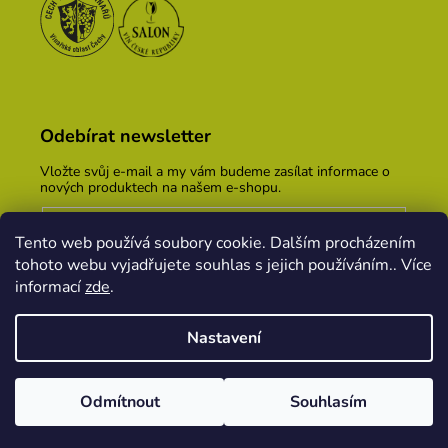
Odebírat newsletter
Vložte svůj e-mail a my vám budeme zasílat informace o
nových produktech na našem e-shopu.
E-mail
Tento web používá soubory cookie. Dalším procházením
Vložením e-mailu souhlasíte s
podmínkami ochrany
tohoto webu vyjadřujete souhlas s jejich používáním.. Více
osobních údajů
informací
zde
.
PŘIHLÁSIT SE
Nastavení
Vytvořil Shoptet
&
PekneWeby
Odmítnout
Souhlasím
Copyright 2026
Vinařský dům KOPEČEK
. Všechna
práva vyhrazena.