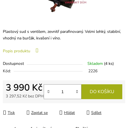
Plastový sud s ventilem, zevnitř parafinovaný. Velmi lehký, stabilní,
vhodný na burčák, kvašení i víno.
Popis produktu
Dostupnost
Skladem
(
4 ks
)
Kód:
2226
3 990 Kč
DO KOŠÍKU
3 297,52 Kč bez DPH
Měrná cena:
Tisk
Zeptat se
Hlídat
Sdílet