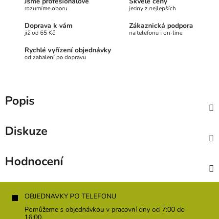
Jsme profesionálové
Skvělé ceny
rozumíme oboru
jedny z nejlepších
Doprava k vám
Zákaznická podpora
již od 65 Kč
na telefonu i on-line
Rychlé vyřízení objednávky
od zabalení po dopravu
Popis
Diskuze
Hodnocení
Z
á
OBJEDNÁVKY PO TELEFONU
p
Pomůžeme s objednávkou v pracovní dny od 7:00 do
a
16:00.