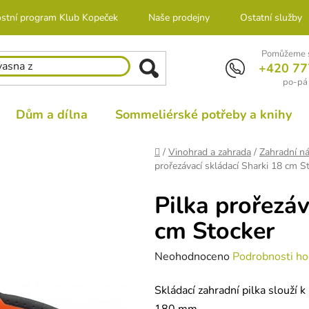
stní program Klub Kopeček
Naše prodejny
Ostatní služby
Pomůžeme s
+420 77
po-pá 
Dům a dílna
Sommeliérské potřeby a knihy
Domů
/
Vinohrad a zahrada
/
Zahradní ná
prořezávací skládací Sharki 18 cm S
Pilka prořezáv
cm Stocker
Průměrné
Neohodnoceno
Podrobnosti ho
hodnocení
Skládací zahradní pilka slouží 
produktu