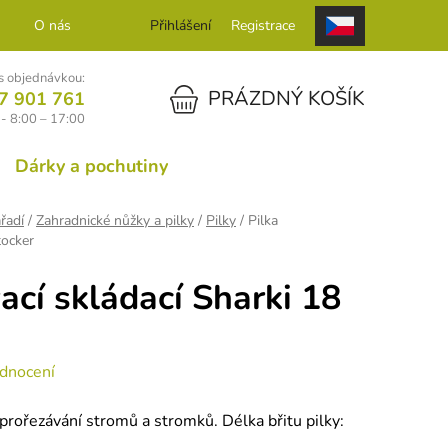
O nás
Kontakt
Přihlášení
Registrace
 objednávkou:
NÁKUPNÍ KOŠÍK
PRÁZDNÝ KOŠÍK
7 901 761
- 8:00 – 17:00
Dárky a pochutiny
řadí
/
Zahradnické nůžky a pilky
/
Pilky
/
Pilka
tocker
ací skládací Sharki 18
dnocení
k prořezávání stromů a stromků. Délka břitu pilky: