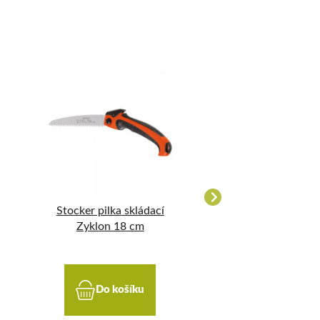
Stocker pilka skládací
Kapesní pilka ře
Zyklon 18 cm
Do košíku
Do koší