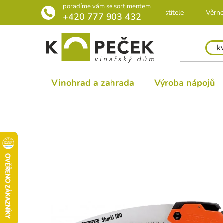
Přejít
poradíme vám se sortimentem
Rádce pro pěstitele
Věrno
na
+420 777 903 432
obsah
Vinohrad a zahrada
Výroba nápojů