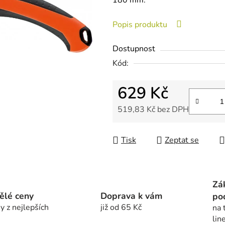
180 mm.
je
0,0
Popis produktu
z
5
Dostupnost
hvězdiček.
Kód:
629 Kč
519,83 Kč bez DPH
Měrná cena:
Tisk
Zeptat se
Zá
ělé ceny
Doprava k vám
po
y z nejlepších
již od 65 Kč
na 
lin