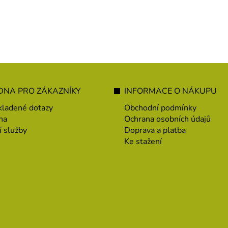
NA PRO ZÁKAZNÍKY
INFORMACE O NÁKUPU
kladené dotazy
Obchodní podmínky
na
Ochrana osobních údajů
í služby
Doprava a platba
Ke stažení