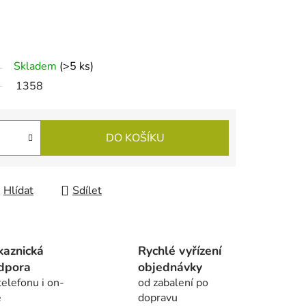
Skladem
(
>5 ks
)
1358
DO KOŠÍKU
Hlídat
Sdílet
kaznická
Rychlé vyřízení
dpora
objednávky
telefonu i on-
od zabalení po
e
dopravu