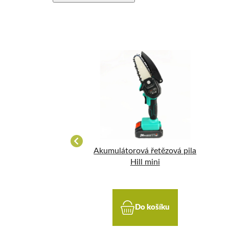
řezávací s krytem
Akumulátorová řetězová pila
ojetí 150 mm
Hill mini
Do košíku
Do košíku