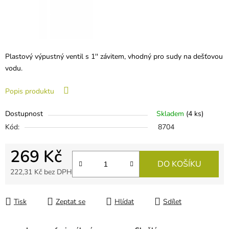
Plastový výpustný ventil s 1'' závitem, vhodný pro sudy na dešťovou
vodu.
Popis produktu
Dostupnost
Skladem
(
4 ks
)
Kód:
8704
269 Kč
DO KOŠÍKU
222,31 Kč bez DPH
Měrná cena:
Tisk
Zeptat se
Hlídat
Sdílet