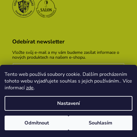
Odebírat newsletter
Vložte svůj e-mail a my vám budeme zasílat informace o
nových produktech na našem e-shopu.
E-mail
Tento web používá soubory cookie. Dalším procházením
Vložením e-mailu souhlasíte s
podmínkami ochrany
tohoto webu vyjadřujete souhlas s jejich používáním.. Více
osobních údajů
informací
zde
.
PŘIHLÁSIT SE
Nastavení
Vytvořil Shoptet
&
PekneWeby
Odmítnout
Souhlasím
Copyright 2026
Vinařský dům KOPEČEK
. Všechna
práva vyhrazena.