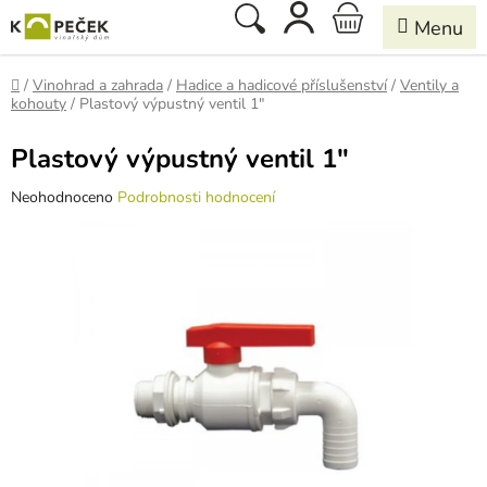
Přejít
Hledat
NÁKUPNÍ
na
obsah
KOŠÍK
Domů
/
Vinohrad a zahrada
/
Hadice a hadicové příslušenství
/
Ventily a
kohouty
/
Plastový výpustný ventil 1"
Plastový výpustný ventil 1"
Průměrné
Neohodnoceno
Podrobnosti hodnocení
hodnocení
produktu
je
0,0
z
5
hvězdiček.