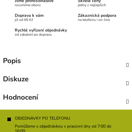
Jsme profesionálové
Skvělé ceny
rozumíme oboru
jedny z nejlepších
Doprava k vám
Zákaznická podpora
již od 65 Kč
na telefonu i on-line
Rychlé vyřízení objednávky
od zabalení po dopravu
Popis
Diskuze
Hodnocení
Z
á
OBJEDNÁVKY PO TELEFONU
p
Pomůžeme s objednávkou v pracovní dny od 7:00 do
a
16:00.