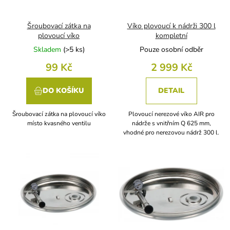
r
o
d
Šroubovací zátka na
Víko plovoucí k nádrži 300 l
u
plovoucí víko
kompletní
k
Skladem
(
>5 ks
)
Pouze osobní odběr
t
99 Kč
2 999 Kč
ů
DO KOŠÍKU
DETAIL
Šroubovací zátka na plovoucí víko
Plovoucí nerezové víko AIR pro
místo kvasného ventilu
nádrže s vnitřním Q 625 mm,
vhodné pro nerezovou nádrž 300 l.