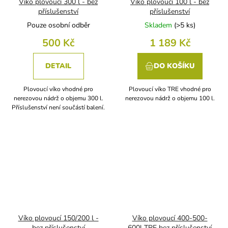
Víko plovoucí 300 l - bez
Víko plovoucí 100 l - bez
příslušenství
příslušenství
Pouze osobní odběr
Skladem
(
>5 ks
)
500 Kč
1 189 Kč
DETAIL
DO KOŠÍKU
Plovoucí víko vhodné pro
Plovoucí víko TRE vhodné pro
nerezovou nádrž o objemu 300 l.
nerezovou nádrž o objemu 100 l.
Příslušenství není součástí balení.
Víko plovoucí 150/200 l -
Víko plovoucí 400-500-
bez příslušenství
600l TRE bez příslušenství