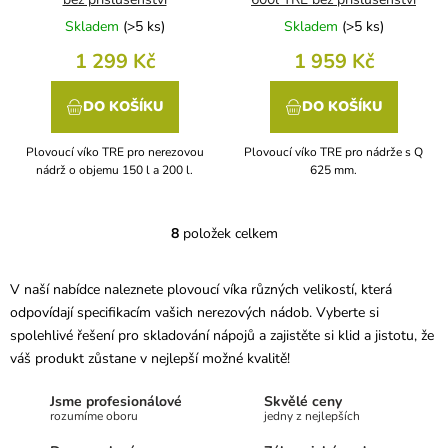
Skladem
(
>5 ks
)
Skladem
(
>5 ks
)
1 299 Kč
1 959 Kč
DO KOŠÍKU
DO KOŠÍKU
Plovoucí víko TRE pro nerezovou
Plovoucí víko TRE pro nádrže s Q
nádrž o objemu 150 l a 200 l.
625 mm.
8
položek celkem
O
v
l
V naší nabídce naleznete plovoucí víka různých velikostí, která
á
odpovídají specifikacím vašich nerezových nádob. Vyberte si
d
a
spolehlivé řešení pro skladování nápojů a zajistěte si klid a jistotu, že
c
váš produkt zůstane v nejlepší možné kvalitě!
í
p
Jsme profesionálové
Skvělé ceny
r
rozumíme oboru
jedny z nejlepších
v