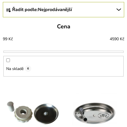
Ř
Řadit podle:
Nejprodávanější
a
z
e
Cena
n
í
99
Kč
4590
Kč
p
r
o
d
u
Na skladě
6
k
t
ů
V
ý
p
i
s
p