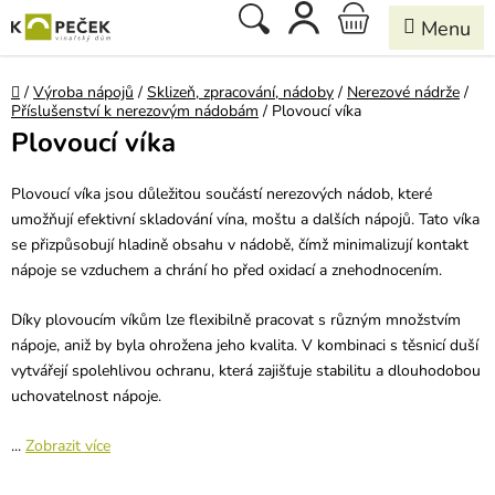
Přejít
Hledat
NÁKUPNÍ
na
obsah
KOŠÍK
Domů
/
Výroba nápojů
/
Sklizeň, zpracování, nádoby
/
Nerezové nádrže
/
Příslušenství k nerezovým nádobám
/
Plovoucí víka
Plovoucí víka
Plovoucí víka jsou důležitou součástí nerezových nádob, které
umožňují efektivní skladování vína, moštu a dalších nápojů. Tato víka
se přizpůsobují hladině obsahu v nádobě, čímž minimalizují kontakt
nápoje se vzduchem a chrání ho před oxidací a znehodnocením.
Díky plovoucím víkům lze flexibilně pracovat s různým množstvím
nápoje, aniž by byla ohrožena jeho kvalita. V kombinaci s těsnicí duší
vytvářejí spolehlivou ochranu, která zajišťuje stabilitu a dlouhodobou
uchovatelnost nápoje.
...
Zobrazit více