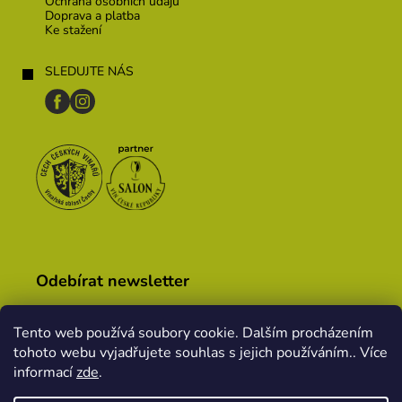
Ochrana osobních údajů
Doprava a platba
Ke stažení
SLEDUJTE NÁS
Odebírat newsletter
Tento web používá soubory cookie. Dalším procházením
tohoto webu vyjadřujete souhlas s jejich používáním.. Více
Vložením e-mailu souhlasíte s
podmínkami ochrany
osobních údajů
informací
zde
.
PŘIHLÁSIT