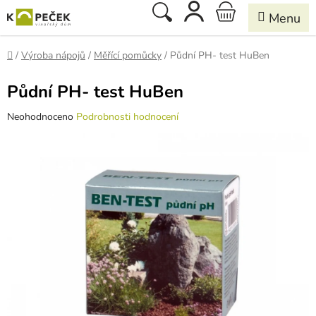
Přejít
Hledat
NÁKUPNÍ
na
obsah
KOŠÍK
Domů
/
Výroba nápojů
/
Měřící pomůcky
/
Půdní PH- test HuBen
Půdní PH- test HuBen
Průměrné
Neohodnoceno
Podrobnosti hodnocení
hodnocení
produktu
je
0,0
z
5
hvězdiček.