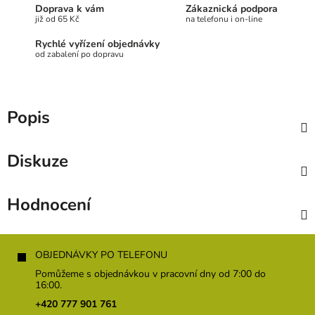
Doprava k vám
Zákaznická podpora
již od 65 Kč
na telefonu i on-line
Rychlé vyřízení objednávky
od zabalení po dopravu
Popis
Diskuze
Hodnocení
Z
á
OBJEDNÁVKY PO TELEFONU
p
Pomůžeme s objednávkou v pracovní dny od 7:00 do
a
16:00.
t
+420 777 901 761