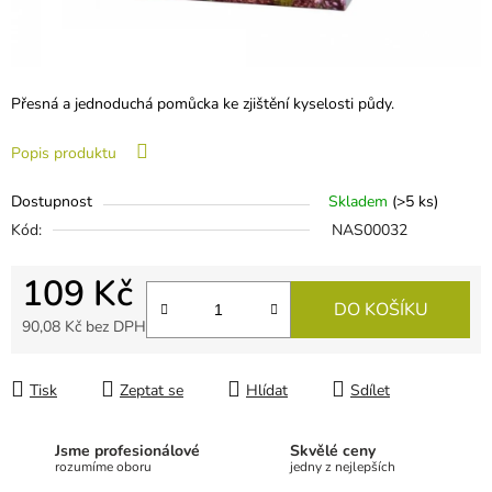
Přesná a jednoduchá pomůcka ke zjištění kyselosti půdy.
Popis produktu
Dostupnost
Skladem
(
>5 ks
)
Kód:
NAS00032
109 Kč
DO KOŠÍKU
90,08 Kč bez DPH
Měrná cena:
Tisk
Zeptat se
Hlídat
Sdílet
Jsme profesionálové
Skvělé ceny
rozumíme oboru
jedny z nejlepších