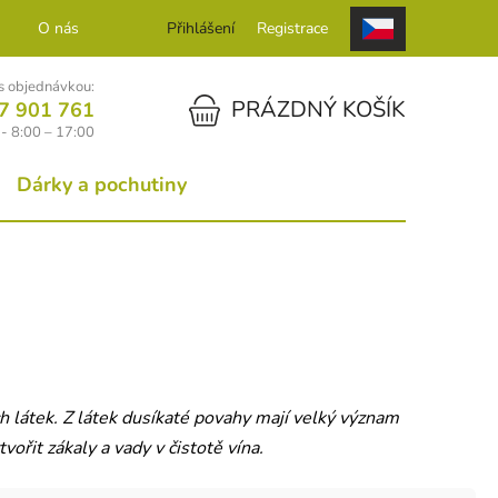
O nás
Kontakt
Přihlášení
Registrace
 objednávkou:
NÁKUPNÍ KOŠÍK
PRÁZDNÝ KOŠÍK
7 901 761
- 8:00 – 17:00
Dárky a pochutiny
ch látek. Z látek dusíkaté povahy mají velký význam
ořit zákaly a vady v čistotě vína.