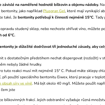
e závislé na naměřené hodnotě bílkovin a objemu nádoby.
Na 
 bentonity, jako například
Plusgran Gel
, které mají vynikající 
e také, že
bentonity potřebují k činnosti nejméně 15°C
. Tady
opravdu studený sklep, nebo nechcete ohřívat víno, můžete pou
h od 6°C.
bentonity je důležité dodržovat tři jednoduché zásady, aby ce
it s dostatečným předstihem nechat dispergovat (rozložit) v 
něm nebyly žádné hrudky.
ro tuto reakci musí mít nejméně 15° C. Pokud máte sklepy chla
í, při použití speciálního bentonitu Eiwex, který pracuje v tepl
 obsah síry ve víně
. Má být okolo 40 mg/l. Můžete použít napří
a čem jste
íce bílkovinných frakcí. Jejich odstranění vyžaduje různá množs