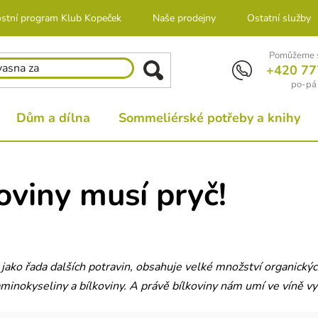
stní program Klub Kopeček
Naše prodejny
Ostatní služby
Pomůžeme s
+420 77
po-pá 
Dům a dílna
Sommeliérské potřeby a knihy
oviny musí pryč!
 jako řada dalších potravin, obsahuje velké množství organický
inokyseliny a bílkoviny. A právě bílkoviny nám umí ve víně vytv