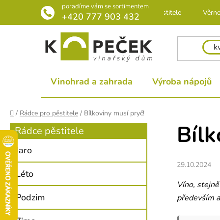
Přejít
poradíme vám se sortimentem
Rádce pro pěstitele
Věrno
na
+420 777 903 432
obsah
Vinohrad a zahrada
Výroba nápojů
Domů
/
Rádce pro pěstitele
/
Bílkoviny musí pryč!
Bílk
P
Rádce pěstitele
o
Jaro
s
29.10.2024
Léto
t
Víno, stejně
r
Podzim
především am
a