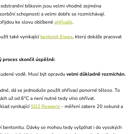
odstranění bílkovin jsou velmi vhodné zejména
absorbční schopnosti a velmi dobře se rozmíchávají.
 přijdou ke slovu oblíbené
ohřívače
.
žít také vynikající
bentonit Eiwex
, který dokáže pracovat
lý proces skončil úspěšně:
studené vodě. Musí být opravdu
velmi důkladně rozmíchán
,
dné, dá se jednoduše použít ohřívací ponorné těleso. To
otách už od 6°C a není nutné tedy víno ohřívat.
klad vynikající
SO2 Reagenz
- měření zabere 20 sekund a
tví bentonitu. Dávky se mohou tedy vyšplhat i do vysokých