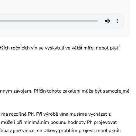
ších ročnících vín se vyskytují ve větší míře, neboť platí
i jemným závojem. Příčin tohoto zakalení může být samozřejmě
, má rozdílné Ph. Při výrobě vína musíme vycházet z
y, může i při minimálním posunu hodnoty Ph projevovat
řeba z jiné vinice, se takový problém projevil mnohokrát.