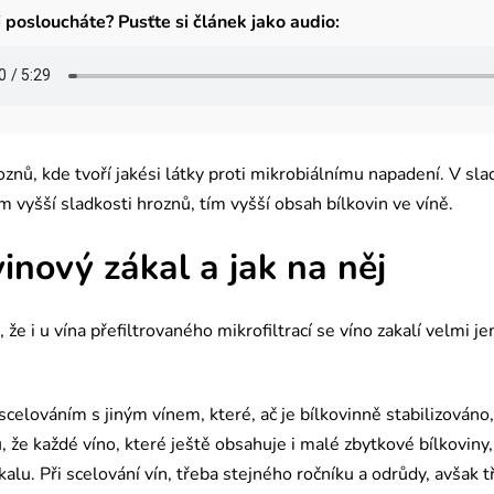
 posloucháte? Pusťte si článek jako audio:
oznů, kde tvoří jakési látky proti mikrobiálnímu napadení. V slad
m vyšší sladkosti hroznů, tím vyšší obsah bílkovin ve víně.
inový zákal a jak na něj
 že i u vína přefiltrovaného mikrofiltrací se víno zakalí velm
scelováním s jiným vínem, které, ač je bílkovinně stabilizováno
 že každé víno, které ještě obsahuje i malé zbytkové bílkovin
alu. Při scelování vín, třeba stejného ročníku a odrůdy, avšak t