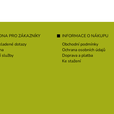
NA PRO ZÁKAZNÍKY
INFORMACE O NÁKUPU
kladené dotazy
Obchodní podmínky
na
Ochrana osobních údajů
í služby
Doprava a platba
Ke stažení