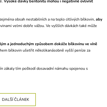
ně.
Vysoké dávky bentonitu mohou i negativně ovlivnit
l zejména obsah nestabilních a na teplo citlivých bílkovin,
aby
ovinami velmi dobře vážou. Ve vyšších dávkách také může
hlým a jednoduchým způsobem dokáže bílkovinu ve víně
hem bílkovin ušetřit několikanásobně vyšší peníze za
vín zákaly tím poškodí dosavadní námahu spojenou s
DALŠÍ ČLÁNEK