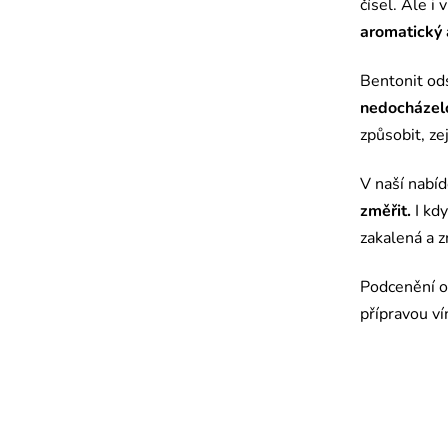
čísel. Ale i
aromatický 
Bentonit ods
nedocházelo
způsobit, ze
V naší nabí
změřit.
I kdy
zakalená a 
Podcenění o
přípravou ví