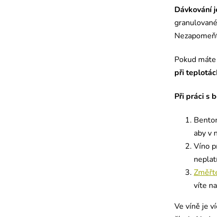
Dávkování j
granulované
Nezapomeňt
Pokud máte 
při teplotác
Při práci s 
Benton
aby v 
Víno p
neplat
Změřte
víte n
Ve víně je v