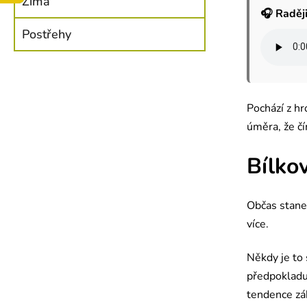
Zima
n
🎧 Raději
Postřehy
n
í
p
Pochází z hr
a
úměra, že čí
n
e
Bílkov
l
Občas stane,
více.
Někdy je to 
předpokladu,
tendence zák