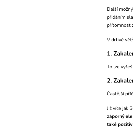
Další možný
přidáním sla
přítomnost z
V drtivé vět
1. Zakale
To lze vyřeši
2. Zakale
Častější příč
Již více jak 
záporný ele
také pozitiv