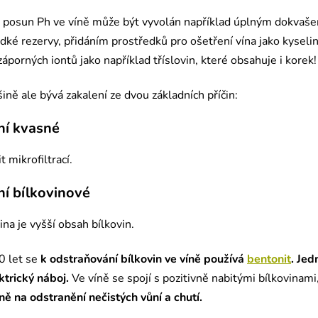
 posun Ph ve víně může být vyvolán například úplným dokvaš
dké rezervy, přidáním prostředků pro ošetření vína jako kyselin
áporných iontů jako například tříslovin, které obsahuje i korek!
šině ale bývá zakalení ze dvou základních příčin:
ní kvasné
t mikrofiltrací.
ní bílkovinové
ina je vyšší obsah bílkovin.
50 let se
k odstraňování bílkovin ve víně používá
bentonit
.
Jedn
ktrický náboj.
Ve víně se spojí s pozitivně nabitými bílkovinami
ně na odstranění nečistých vůní a chutí.