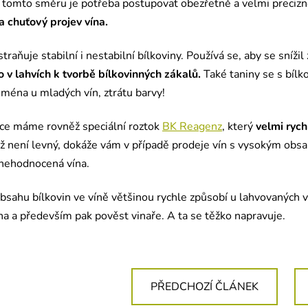
 v tomto směru je potřeba postupovat obezřetně a velmi preciz
a chuťový projev vína.
traňuje stabilní i nestabilní bílkoviny. Používá se, aby se sníži
 v lahvích k tvorbě bílkovinných zákalů.
Také taniny se s bílk
jména u mladých vín, ztrátu barvy!
dce máme rovněž speciální roztok
BK Reagenz
, který
velmi ryc
ž není levný, dokáže vám v případě prodeje vín s vysokým obsa
znehodnocená vína.
bsahu bílkovin ve víně většinou rychle způsobí u lahvovaných 
na a především pak pověst vinaře. A ta se těžko napravuje.
PŘEDCHOZÍ ČLÁNEK