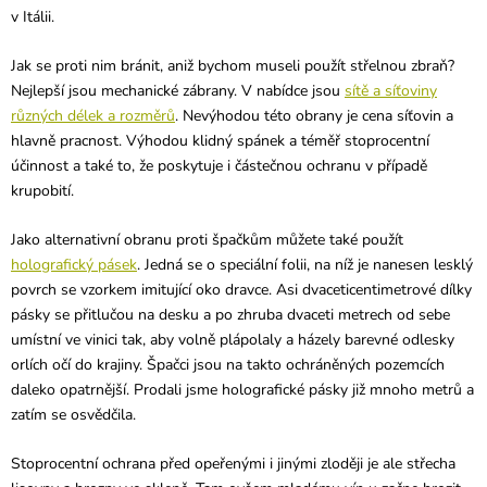
v Itálii.
Jak se proti nim bránit, aniž bychom museli použít střelnou zbraň?
Nejlepší jsou mechanické zábrany. V nabídce jsou
sítě a síťoviny
různých délek a rozměrů
. Nevýhodou této obrany je cena síťovin a
hlavně pracnost. Výhodou klidný spánek a téměř stoprocentní
účinnost a také to, že poskytuje i částečnou ochranu v případě
krupobití.
Jako alternativní obranu proti špačkům můžete také použít
holografický pásek
. Jedná se o speciální folii, na níž je nanesen lesklý
povrch se vzorkem imitující oko dravce. Asi dvaceticentimetrové dílky
pásky se přitlučou na desku a po zhruba dvaceti metrech od sebe
umístní ve vinici tak, aby volně plápolaly a házely barevné odlesky
orlích očí do krajiny. Špačci jsou na takto ochráněných pozemcích
daleko opatrnější. Prodali jsme holografické pásky již mnoho metrů a
zatím se osvědčila.
Stoprocentní ochrana před opeřenými i jinými zloději je ale střecha