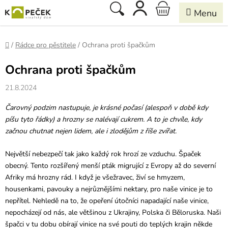
Přejít
Hledat
NÁKUPNÍ
na
obsah
KOŠÍK
Domů
/
Rádce pro pěstitele
/
Ochrana proti špačkům
Ochrana proti špačkům
21.8.2024
Čarovný podzim nastupuje, je krásné počasí (alespoň v době kdy
píšu tyto řádky) a hrozny se nalévají cukrem. A to je chvíle, kdy
začnou chutnat nejen lidem, ale i zlodějům z říše zvířat.
Největší nebezpečí tak jako každý rok hrozí ze vzduchu. Špaček
obecný. Tento rozšířený menší pták migrující z Evropy až do severní
Afriky má hrozny rád. I když je všežravec, živí se hmyzem,
housenkami, pavouky a nejrůznějšími nektary, pro naše vinice je to
nepřítel. Nehledě na to, že opeření útočníci napadající naše vinice,
nepocházejí od nás, ale většinou z Ukrajiny, Polska či Běloruska. Naši
špačci v tu dobu obírají vinice na své pouti do teplých krajin někde