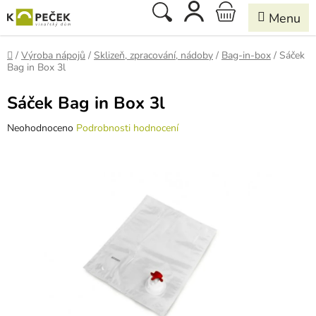
Přejít
Hledat
NÁKUPNÍ
na
obsah
KOŠÍK
Domů
/
Výroba nápojů
/
Sklizeň, zpracování, nádoby
/
Bag-in-box
/
Sáček
Bag in Box 3l
Sáček Bag in Box 3l
Průměrné
Neohodnoceno
Podrobnosti hodnocení
hodnocení
produktu
je
0,0
z
5
hvězdiček.