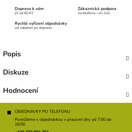
Doprava k vám
Zákaznická podpora
již od 65 Kč
na telefonu i on-line
Rychlé vyřízení objednávky
od zabalení po dopravu
Popis
Diskuze
Hodnocení
Z
á
OBJEDNÁVKY PO TELEFONU
p
Pomůžeme s objednávkou v pracovní dny od 7:00 do
a
16:00.
t