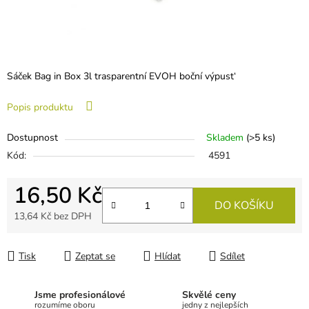
Sáček Bag in Box 3l trasparentní EVOH boční výpust‘
Popis produktu
Dostupnost
Skladem
(
>5 ks
)
Kód:
4591
16,50 Kč
DO KOŠÍKU
13,64 Kč bez DPH
Měrná cena:
Tisk
Zeptat se
Hlídat
Sdílet
Jsme profesionálové
Skvělé ceny
rozumíme oboru
jedny z nejlepších