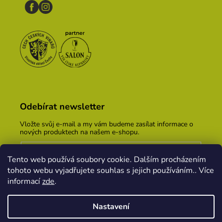
Odebírat newsletter
Vložte svůj e-mail a my vám budeme zasílat informace o
nových produktech na našem e-shopu.
E-mail
Tento web používá soubory cookie. Dalším procházením
Vložením e-mailu souhlasíte s
podmínkami ochrany
tohoto webu vyjadřujete souhlas s jejich používáním.. Více
osobních údajů
informací
zde
.
PŘIHLÁSIT SE
Nastavení