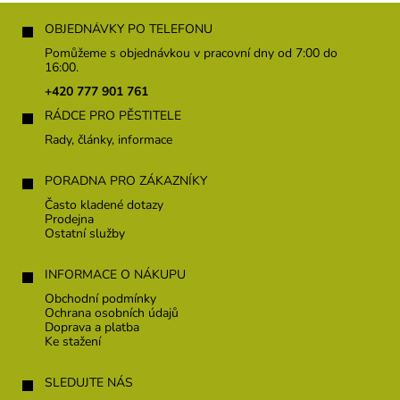
Z
á
OBJEDNÁVKY PO TELEFONU
p
Pomůžeme s objednávkou v pracovní dny od 7:00 do
a
16:00.
t
+420 777 901 761
í
RÁDCE PRO PĚSTITELE
Rady, články, informace
PORADNA PRO ZÁKAZNÍKY
Často kladené dotazy
Prodejna
Ostatní služby
INFORMACE O NÁKUPU
Obchodní podmínky
Ochrana osobních údajů
Doprava a platba
Ke stažení
SLEDUJTE NÁS