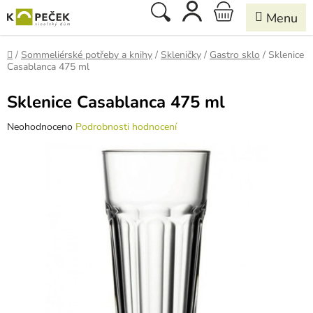
Přejít
Hledat
NÁKUPNÍ
na
obsah
KOŠÍK
Domů
/
Sommeliérské potřeby a knihy
/
Skleničky
/
Gastro sklo
/
Sklenice
Casablanca 475 ml
Sklenice Casablanca 475 ml
Průměrné
Neohodnoceno
Podrobnosti hodnocení
hodnocení
produktu
je
0,0
z
5
hvězdiček.