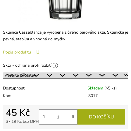
Sklenice Cassablanca je vyrobena z čirého barového skla. Sklenička je
pevná, stabilní a vhodná do myčky.
Popis produktu
Sklo - ochrana proti rozbití
?
Dostupnost
Skladem
(
>5 ks
)
Kód:
8017
45 Kč
DO KOŠÍKU
37,19 Kč
bez DPH
Měrná cena: