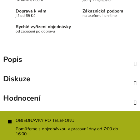
rozumíme oboru
jedny z nejlepších
Doprava k vám
Zákaznická podpora
již od 65 Kč
na telefonu i on-line
Rychlé vyřízení objednávky
od zabalení po dopravu
Popis
Diskuze
Hodnocení
Z
á
OBJEDNÁVKY PO TELEFONU
p
Pomůžeme s objednávkou v pracovní dny od 7:00 do
a
16:00.