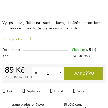
Vylepšete svůj úklid s naší stěrkou, která je ideálním pomocníkem
pro každodenní údržbu čistoty ve vaší domácnosti.
Popis produktu
Dostupnost
Skladem
(
>5 ks
)
Kód:
SOD01858
89 Kč
DO KOŠÍKU
73,55 Kč bez DPH
Měrná cena:
Tisk
Zeptat se
Hlídat
Sdílet
Jsme profesionálové
Skvělé ceny