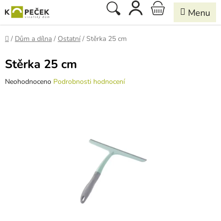
Přejít
Hledat
NÁKUPNÍ
na
obsah
KOŠÍK
Domů
/
Dům a dílna
/
Ostatní
/
Stěrka 25 cm
Stěrka 25 cm
Průměrné
Neohodnoceno
Podrobnosti hodnocení
hodnocení
produktu
je
0,0
z
5
hvězdiček.