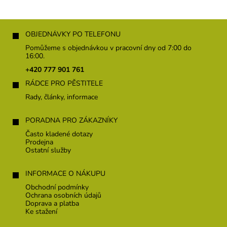
Z
á
OBJEDNÁVKY PO TELEFONU
p
Pomůžeme s objednávkou v pracovní dny od 7:00 do
a
16:00.
t
+420 777 901 761
í
RÁDCE PRO PĚSTITELE
Rady, články, informace
PORADNA PRO ZÁKAZNÍKY
Často kladené dotazy
Prodejna
Ostatní služby
INFORMACE O NÁKUPU
Obchodní podmínky
Ochrana osobních údajů
Doprava a platba
Ke stažení