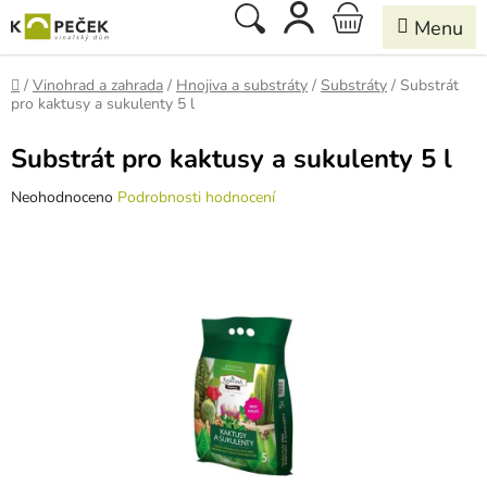
Přejít
Hledat
NÁKUPNÍ
na
obsah
KOŠÍK
Domů
/
Vinohrad a zahrada
/
Hnojiva a substráty
/
Substráty
/
Substrát
pro kaktusy a sukulenty 5 l
Substrát pro kaktusy a sukulenty 5 l
Průměrné
Neohodnoceno
Podrobnosti hodnocení
hodnocení
produktu
je
0,0
z
5
hvězdiček.