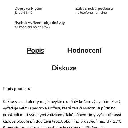
Doprava k vám
Zákaznická podpora
již od 65 Kč
na telefonu i on-line
Rychlé vyřízení objednávky
od zabalení po dopravu
Popis
Hodnocení
Diskuze
Popis produktu:
Kaktusy a sukulenty mají obvykle rozsáhlý kořenový systém, který
vyžaduje velmi specifické složení, které zaručí vyschnutí půdního
prostředí mezi vydanými zálivkami. Také během zimy vyžadují sušší
klidové období při dodržení teplot okolního prostředí mezi 8°- 13°C.
Substrát pro kaktusy a sukulenty je vyroben z říčního písku,