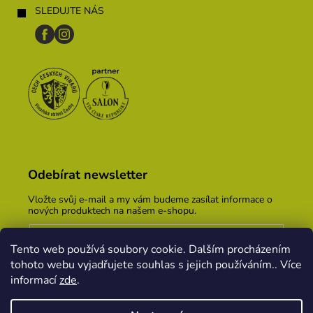
SLEDUJTE NÁS
Odebírat newsletter
Vložte svůj e-mail a my vám budeme zasílat informace o
nových produktech na našem e-shopu.
E-mail
Tento web používá soubory cookie. Dalším procházením
Vložením e-mailu souhlasíte s
podmínkami ochrany
tohoto webu vyjadřujete souhlas s jejich používáním.. Více
osobních údajů
informací
zde
.
PŘIHLÁSIT SE