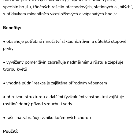
speciálního jílu, tříděných rašelin přechodových, slatinných a „bílých“,
s přídavkem minerálních vícesložkových a vápenatých hnojiv.
Benefity:
• obsahuje potřebné množství základních živin a důležité stopové
prvky
• vyvážený poměr živin zabraňuje nadměrnému růstu a zlepšuje
tvorbu květů
• vhodná půdní reakce je zajištěna přírodním vápencem
• příznivou strukturou a dalšími fyzikálními vlastnostmi zajišťuje
rostlině dobrý přívod vzduchu i vody
• rašelina zabraňuje vzniku kořenových chorob
Použití: