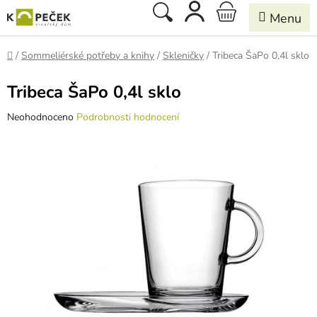
Přejít
Hledat
NÁKUPNÍ
na
obsah
KOŠÍK
Domů
/
Sommeliérské potřeby a knihy
/
Skleničky
/
Tribeca ŠaPo 0,4l sklo
Tribeca ŠaPo 0,4l sklo
Průměrné
Neohodnoceno
Podrobnosti hodnocení
hodnocení
produktu
je
0,0
z
5
hvězdiček.