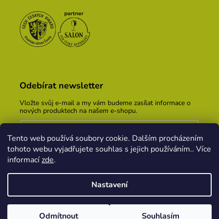
Odebírat newsletter
Vložte svůj e-mail a my vám budeme zasílat informace o
nových produktech na našem e-shopu.
E-mail
Tento web používá soubory cookie. Dalším procházením
Vložením e-mailu souhlasíte s
podmínkami ochrany
tohoto webu vyjadřujete souhlas s jejich používáním.. Více
osobních údajů
informací
zde
.
PŘIHLÁSIT SE
Nastavení
Vytvořil Shoptet
&
PekneWeby
Odmítnout
Souhlasím