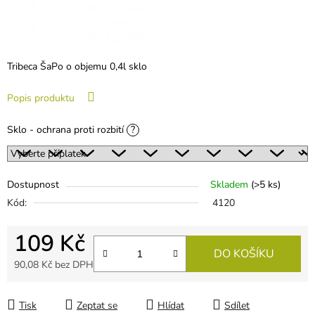
Tribeca ŠaPo o objemu 0,4l sklo
Popis produktu
Sklo - ochrana proti rozbití
?
Dostupnost
Skladem
(
>5 ks
)
Kód:
4120
109 Kč
DO KOŠÍKU
90,08 Kč
bez DPH
Měrná cena:
Tisk
Zeptat se
Hlídat
Sdílet