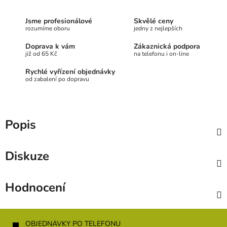
Jsme profesionálové
Skvělé ceny
rozumíme oboru
jedny z nejlepších
Doprava k vám
Zákaznická podpora
již od 65 Kč
na telefonu i on-line
Rychlé vyřízení objednávky
od zabalení po dopravu
Popis
Diskuze
Hodnocení
Z
á
OBJEDNÁVKY PO TELEFONU