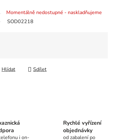
Momentálně nedostupné - naskladňujeme
SOD02218
Hlídat
Sdílet
kaznická
Rychlé vyřízení
dpora
objednávky
telefonu i on-
od zabalení po