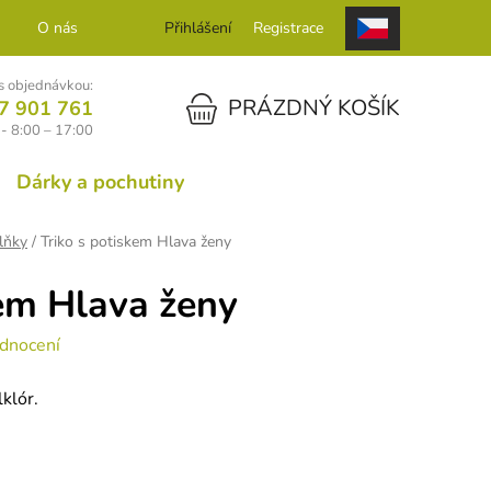
O nás
Kontakt
Přihlášení
Registrace
 objednávkou:
NÁKUPNÍ KOŠÍK
PRÁZDNÝ KOŠÍK
7 901 761
- 8:00 – 17:00
Dárky a pochutiny
lňky
/
Triko s potiskem Hlava ženy
kem Hlava ženy
dnocení
klór.