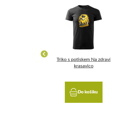
mělecké folklórní
Triko s potiskem Na zdraví
krasavico
Do košíku
Do košíku