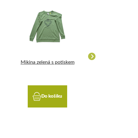
Mikina zelená s potiskem
VALAŠSKÉ KR
TRIKO - PÁN
Do košíku
Do koší