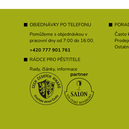
Z
á
OBJEDNÁVKY PO TELEFONU
PORAD
p
Pomůžeme s objednávkou v
Často 
a
pracovní dny od 7:00 do 16:00.
Prodej
Ostatn
t
+420 777 901 761
í
RÁDCE PRO PĚSTITELE
Rady, články, informace