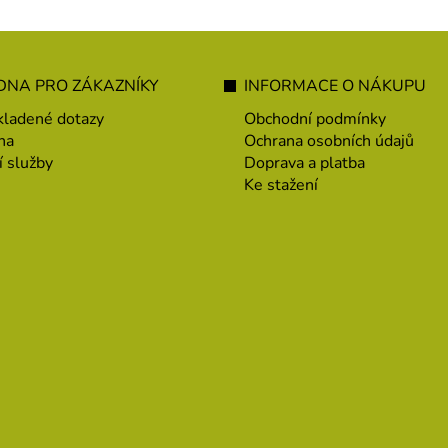
NA PRO ZÁKAZNÍKY
INFORMACE O NÁKUPU
kladené dotazy
Obchodní podmínky
na
Ochrana osobních údajů
í služby
Doprava a platba
Ke stažení