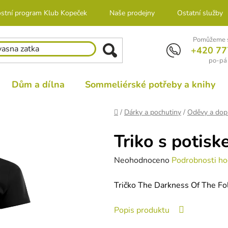
stní program Klub Kopeček
Naše prodejny
Ostatní služby
Pomůžeme s
+420 77
po-pá 
Dům a dílna
Sommeliérské potřeby a knihy
Domů
/
Dárky a pochutiny
/
Oděvy a dop
Triko s potis
Průměrné
Neohodnoceno
Podrobnosti ho
hodnocení
Tričko The Darkness Of The Fol
produktu
je
Popis produktu
0,0