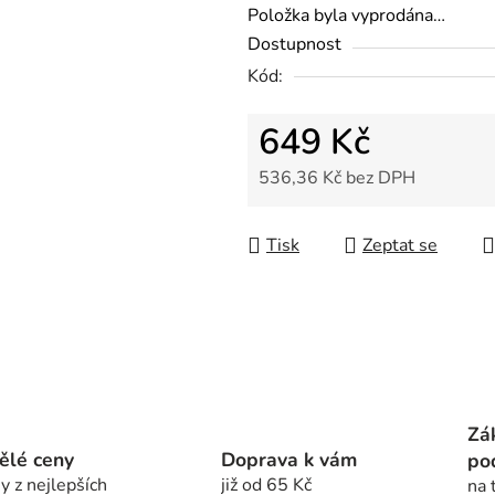
z
Položka byla vyprodána…
5
Dostupnost
hvězdiček.
Kód:
649 Kč
536,36 Kč bez DPH
Měrná cena:
Tisk
Zeptat se
Zá
ělé ceny
Doprava k vám
po
y z nejlepších
již od 65 Kč
na 