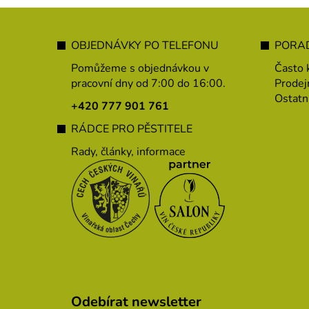
Z
á
OBJEDNÁVKY PO TELEFONU
PORAD
p
Pomůžeme s objednávkou v
Často 
a
pracovní dny od 7:00 do 16:00.
Prodej
Ostatn
t
+420 777 901 761
í
RÁDCE PRO PĚSTITELE
Rady, články, informace
Odebírat newsletter