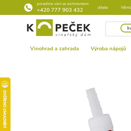
Přejít
poradíme vám se sortimentem
Rádce pro pěstitele
Věrno
na
+420 777 903 432
obsah
Vinohrad a zahrada
Výroba nápojů