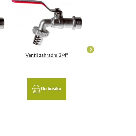
Ventil zahradní 3/4"
Přečerpávač s k
Do košíku
Do koší