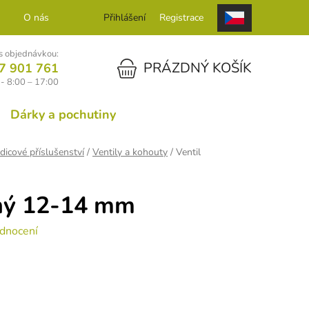
O nás
Kontakt
Přihlášení
Registrace
 objednávkou:
NÁKUPNÍ KOŠÍK
PRÁZDNÝ KOŠÍK
7 901 761
- 8:00 – 17:00
Dárky a pochutiny
dicové příslušenství
/
Ventily a kohouty
/
Ventil
žný 12-14 mm
dnocení