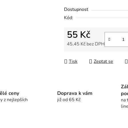
z
Dostupnost
5
Kód:
hvězdiček.
55 Kč
45,45 Kč bez DPH
Měrná cena:
Tisk
Zeptat se
Zá
ělé ceny
Doprava k vám
po
y z nejlepších
již od 65 Kč
na 
lin