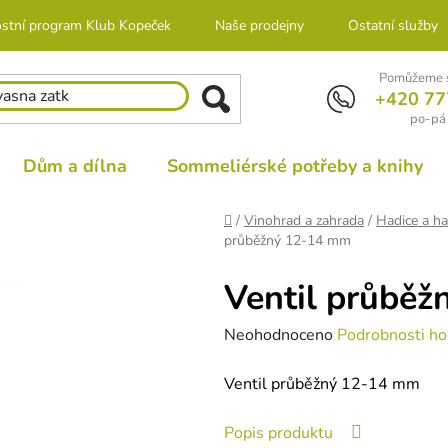
stní program Klub Kopeček
Naše prodejny
Ostatní služby
Pomůžeme s
+420 77
po-pá 
Dům a dílna
Sommeliérské potřeby a knihy
Domů
/
Vinohrad a zahrada
/
Hadice a ha
průběžný 12-14 mm
Ventil průbě
Průměrné
Neohodnoceno
Podrobnosti ho
hodnocení
Ventil průběžný 12-14 mm
produktu
je
Popis produktu
0,0