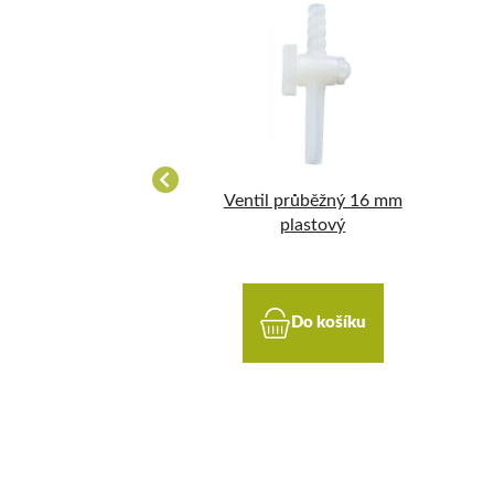
 průběžný 15 mm
Ventil průběžný 16 mm
plastový
plastový
Do košíku
Do košíku