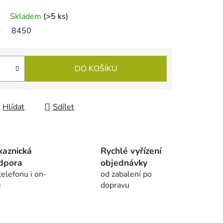
Skladem
(
>5 ks
)
8450
DO KOŠÍKU
Hlídat
Sdílet
kaznická
Rychlé vyřízení
dpora
objednávky
telefonu i on-
od zabalení po
e
dopravu