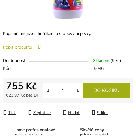
Kapalné hnojivo s hořčíkem a stopovými prvky.
Popis produktu
Dostupnost
Skladem
(
5 ks
)
Kód:
5046
755 Kč
DO KOŠÍKU
623,97 Kč bez DPH
Měrná cena:
Tisk
Zeptat se
Hlídat
Sdílet
Jsme profesionálové
Skvělé ceny
rozumíme oboru
jedny z nejlepších