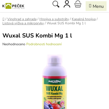
Přejít
Hledat
NÁKUPNÍ
na
obsah
KOŠÍK
Domů
/
Vinohrad a zahrada
/
Hnojiva a substráty
/
Kapalná hnojiva
/
Listová výživa a mikroprvky
/
Wuxal SUS Kombi Mg 1 l
Wuxal SUS Kombi Mg 1 l
Průměrné
Neohodnoceno
Podrobnosti hodnocení
hodnocení
produktu
je
0,0
z
5
hvězdiček.