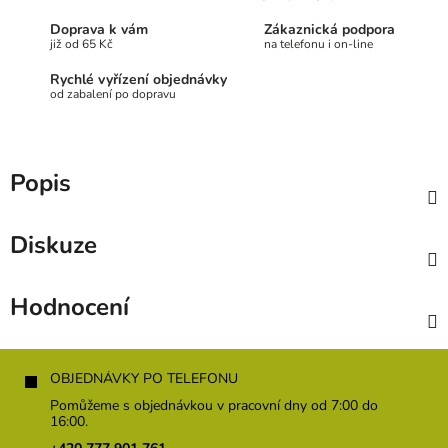
Doprava k vám
Zákaznická podpora
již od 65 Kč
na telefonu i on-line
Rychlé vyřízení objednávky
od zabalení po dopravu
Popis
Diskuze
Hodnocení
Z
á
OBJEDNÁVKY PO TELEFONU
p
Pomůžeme s objednávkou v pracovní dny od 7:00 do
a
16:00.
t