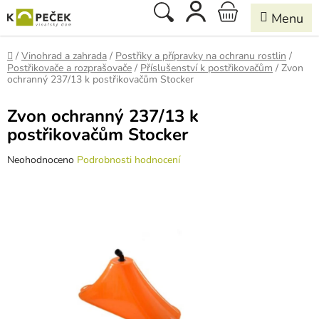
Přejít
Hledat
NÁKUPNÍ
na
obsah
KOŠÍK
Domů
/
Vinohrad a zahrada
/
Postřiky a přípravky na ochranu rostlin
/
Postřikovače a rozprašovače
/
Příslušenství k postřikovačům
/
Zvon
ochranný 237/13 k postřikovačům Stocker
Zvon ochranný 237/13 k
postřikovačům Stocker
Průměrné
Neohodnoceno
Podrobnosti hodnocení
hodnocení
produktu
je
0,0
z
5
hvězdiček.