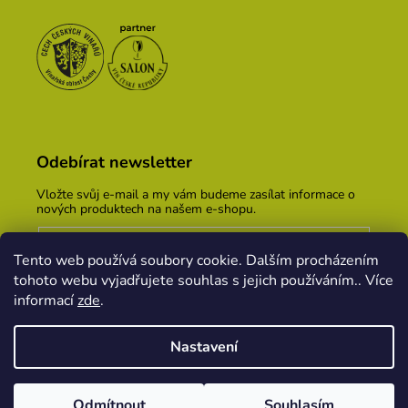
Odebírat newsletter
Vložte svůj e-mail a my vám budeme zasílat informace o
nových produktech na našem e-shopu.
E-mail
Tento web používá soubory cookie. Dalším procházením
Vložením e-mailu souhlasíte s
podmínkami ochrany
tohoto webu vyjadřujete souhlas s jejich používáním.. Více
osobních údajů
informací
zde
.
PŘIHLÁSIT SE
Nastavení
Vytvořil Shoptet
&
PekneWeby
Odmítnout
Souhlasím