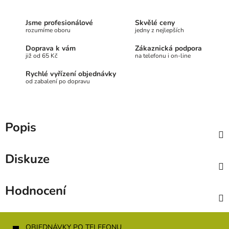
Jsme profesionálové
Skvělé ceny
rozumíme oboru
jedny z nejlepších
Doprava k vám
Zákaznická podpora
již od 65 Kč
na telefonu i on-line
Rychlé vyřízení objednávky
od zabalení po dopravu
Popis
Diskuze
Hodnocení
Z
á
OBJEDNÁVKY PO TELEFONU