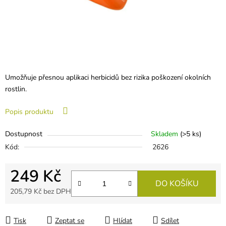
Umožňuje přesnou aplikaci herbicidů bez rizika poškození okolních
rostlin.
Popis produktu
Dostupnost
Skladem
(
>5 ks
)
Kód:
2626
249 Kč
DO KOŠÍKU
205,79 Kč bez DPH
Měrná cena:
Tisk
Zeptat se
Hlídat
Sdílet