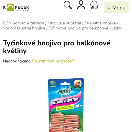
Přejít
Hledat
NÁKUPNÍ
na
obsah
KOŠÍK
Domů
/
Vinohrad a zahrada
/
Hnojiva a substráty
/
Kapalná hnojiva
/
Vodorozpustná hnojiva
/
Tyčinkové hnojivo pro balkónové květiny
Tyčinkové hnojivo pro balkónové
květiny
Průměrné
Neohodnoceno
Podrobnosti hodnocení
hodnocení
produktu
je
0,0
z
5
hvězdiček.