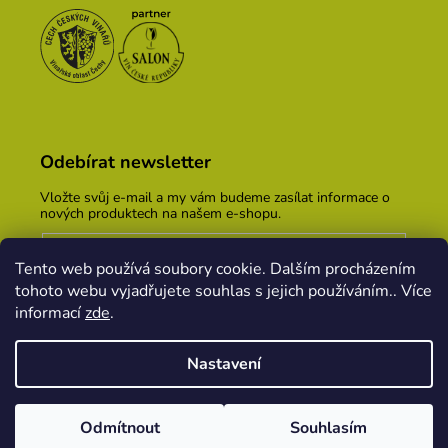
Odebírat newsletter
Vložte svůj e-mail a my vám budeme zasílat informace o
nových produktech na našem e-shopu.
E-mail
Tento web používá soubory cookie. Dalším procházením
Vložením e-mailu souhlasíte s
podmínkami ochrany
tohoto webu vyjadřujete souhlas s jejich používáním.. Více
osobních údajů
informací
zde
.
PŘIHLÁSIT SE
Nastavení
Vytvořil Shoptet
&
PekneWeby
Odmítnout
Souhlasím
Copyright 2026
Vinařský dům KOPEČEK
. Všechna