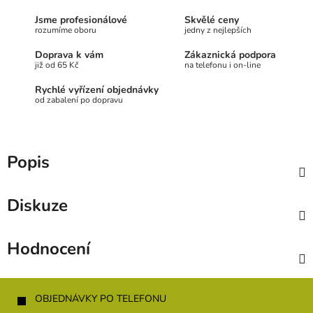
Jsme profesionálové
Skvělé ceny
rozumíme oboru
jedny z nejlepších
Doprava k vám
Zákaznická podpora
již od 65 Kč
na telefonu i on-line
Rychlé vyřízení objednávky
od zabalení po dopravu
Popis
Diskuze
Hodnocení
Z
á
OBJEDNÁVKY PO TELEFONU