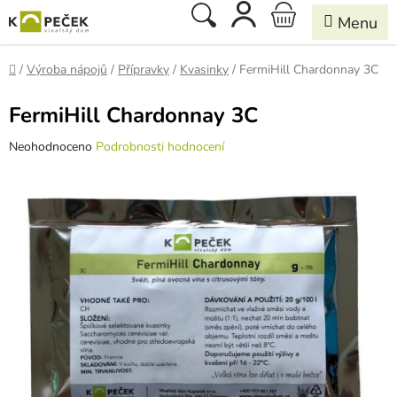
Přejít
Hledat
NÁKUPNÍ
na
obsah
KOŠÍK
Domů
/
Výroba nápojů
/
Přípravky
/
Kvasinky
/
FermiHill Chardonnay 3C
FermiHill Chardonnay 3C
Průměrné
Neohodnoceno
Podrobnosti hodnocení
hodnocení
produktu
je
0,0
z
5
hvězdiček.