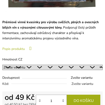
Prémiové vinné kvasinky pro výrobu svěžích, plných a ovocných
bílých vín s výraznými citrusovými tóny.
Podporují čistý průběh
fermentace, zachovávají odrůdový charakter a přispívají k
intenzivnímu aromatickému projevu výsledného vína.
Popis produktu
Hmotnost CZ
Dostupnost
Zvolte variantu
Kód:
Zvolte variantu
od
49 Kč
DO KOŠÍKU
od
40,50 Kč
bez DPH